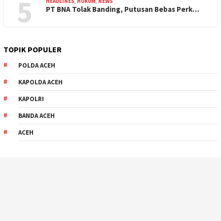
5
HEADLINES
,
HUKUM
,
NEWS
PT BNA Tolak Banding, Putusan Bebas Perk…
TOPIK POPULER
POLDA ACEH
KAPOLDA ACEH
KAPOLRI
BANDA ACEH
ACEH