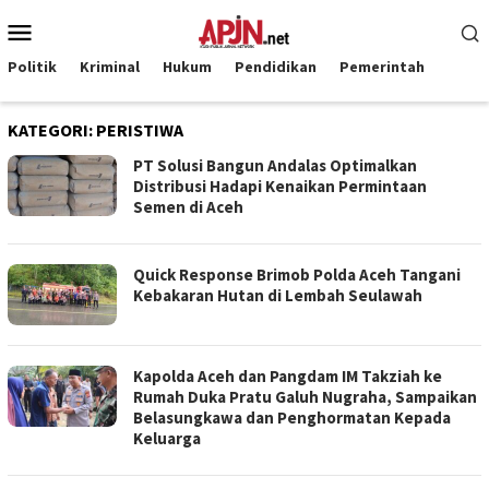
Loncat
Menu
ke
Mobile
konten
Politik
Kriminal
Hukum
Pendidikan
Pemerintah
KATEGORI:
PERISTIWA
PT Solusi Bangun Andalas Optimalkan
Distribusi Hadapi Kenaikan Permintaan
Semen di Aceh
Quick Response Brimob Polda Aceh Tangani
Kebakaran Hutan di Lembah Seulawah
Kapolda Aceh dan Pangdam IM Takziah ke
Rumah Duka Pratu Galuh Nugraha, Sampaikan
Belasungkawa dan Penghormatan Kepada
Keluarga