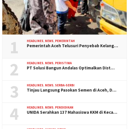
1
HEADLINES
,
NEWS
,
PEMERINTAH
Pemerintah Aceh Telusuri Penyebab Kelang…
2
HEADLINES
,
NEWS
,
PERISTIWA
PT Solusi Bangun Andalas Optimalkan Dist…
3
HEADLINES
,
NEWS
,
SERBA-SERBI
Tinjau Langsung Pasokan Semen di Aceh, D…
4
HEADLINES
,
NEWS
,
PENDIDIKAN
UNIDA Serahkan 137 Mahasiswa KKM di Keca…