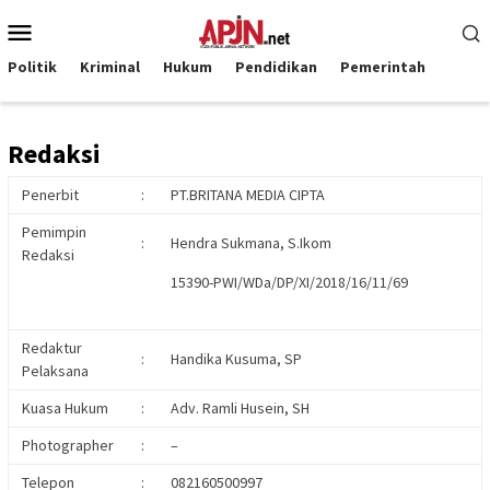
Loncat
Menu
ke
Mobile
konten
Politik
Kriminal
Hukum
Pendidikan
Pemerintah
Redaksi
Penerbit
:
PT.BRITANA MEDIA CIPTA
Pemimpin
:
Hendra Sukmana, S.Ikom
Redaksi
15390-PWI/WDa/DP/XI/2018/16/11/69
Redaktur
:
Handika Kusuma, SP
Pelaksana
Kuasa Hukum
:
Adv. Ramli Husein, SH
Photographer
:
–
Telepon
:
082160500997