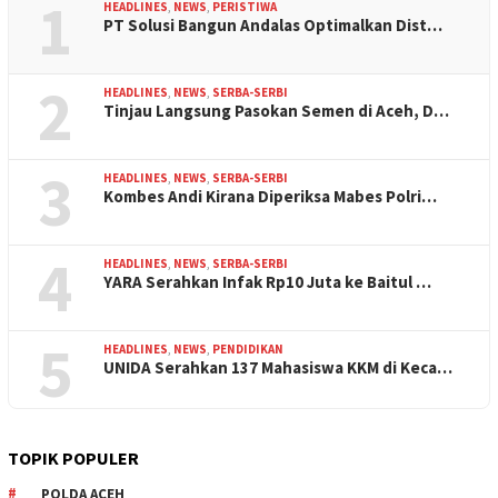
1
HEADLINES
,
NEWS
,
PERISTIWA
PT Solusi Bangun Andalas Optimalkan Dist…
2
HEADLINES
,
NEWS
,
SERBA-SERBI
Tinjau Langsung Pasokan Semen di Aceh, D…
3
HEADLINES
,
NEWS
,
SERBA-SERBI
Kombes Andi Kirana Diperiksa Mabes Polri…
4
HEADLINES
,
NEWS
,
SERBA-SERBI
YARA Serahkan Infak Rp10 Juta ke Baitul …
5
HEADLINES
,
NEWS
,
PENDIDIKAN
UNIDA Serahkan 137 Mahasiswa KKM di Keca…
TOPIK POPULER
POLDA ACEH