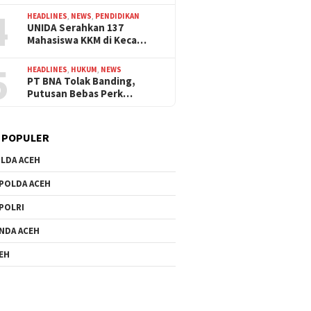
4
HEADLINES
,
NEWS
,
PENDIDIKAN
UNIDA Serahkan 137
Mahasiswa KKM di Keca…
5
HEADLINES
,
HUKUM
,
NEWS
PT BNA Tolak Banding,
Putusan Bebas Perk…
 POPULER
LDA ACEH
POLDA ACEH
POLRI
NDA ACEH
EH