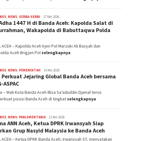
INES
,
NEWS
,
SERBA-SERBI
Redaksi
27 Mei 2026
 Adha 1447 H di Banda Aceh: Kapolda Salat di
urrahman, Wakapolda di Babuttaqwa Polda
ACEH – Kapolda Aceh Irjen Pol Marzuki Ali Basyah dan
olda Aceh Brigjen Pol
selengkapnya
INES
,
NEWS
,
PEMERINTAH
Redaksi
14 Mei 2026
za Perkuat Jejaring Global Banda Aceh bersama
G-ASPAC
a – Wali Kota Banda Aceh Illiza Sa’aduddin Djamal terus
rkuat posisi Banda Aceh di tingkat
selengkapnya
INES
,
NEWS
,
PARLEMENTARIA
Redaksi
12 Mei 2026
ma ANN Aceh, Ketua DPRK Irwansyah Siap
rkan Grup Nasyid Malaysia ke Banda Aceh
 ACEH – Ketua DPRK Banda Aceh, Irwansyah ST, menyatakan