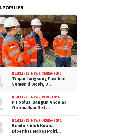
A POPULER
1
HEADLINES
,
NEWS
,
SERBA-SERBI
Tinjau Langsung Pasokan
Semen di Aceh, D…
2
HEADLINES
,
NEWS
,
PERISTIWA
PT Solusi Bangun Andalas
Optimalkan Dist…
3
HEADLINES
,
NEWS
,
SERBA-SERBI
Kombes Andi Kirana
Diperiksa Mabes Polri…