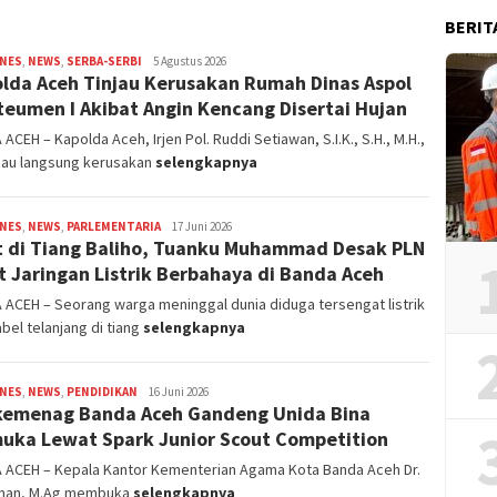
BERIT
INES
,
NEWS
,
SERBA-SERBI
Redaksi
5 Agustus 2026
lda Aceh Tinjau Kerusakan Rumah Dinas Aspol
eumen I Akibat Angin Kencang Disertai Hujan
ACEH – Kapolda Aceh, Irjen Pol. Ruddi Setiawan, S.I.K., S.H., M.H.,
jau langsung kerusakan
selengkapnya
INES
,
NEWS
,
PARLEMENTARIA
Redaksi
17 Juni 2026
 di Tiang Baliho, Tuanku Muhammad Desak PLN
t Jaringan Listrik Berbahaya di Banda Aceh
ACEH – Seorang warga meninggal dunia diduga tersengat listrik
abel telanjang di tiang
selengkapnya
INES
,
NEWS
,
PENDIDIKAN
Redaksi
16 Juni 2026
emenag Banda Aceh Gandeng Unida Bina
uka Lewat Spark Junior Scout Competition
 ACEH – Kepala Kantor Kementerian Agama Kota Banda Aceh Dr.
lman, M.Ag membuka
selengkapnya