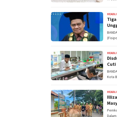
HEADL
Tiga
Ungg
BANDA 
(Fisip
HEADL
Disd
Cuti
BANDA 
Kota 
HEADL
Illi
Masy
Pemko
Dalam