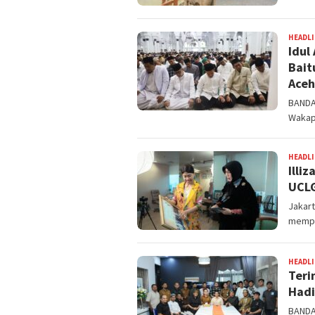
HEADL
Idul
Bait
Aceh
BANDA 
Wakap
HEADL
Illi
UCL
Jakart
mempe
HEADL
Teri
Hadi
BANDA