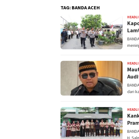
TAG:
BANDA ACEH
HEADL
Kapo
Lamt
BANDA 
menin
HEADL
Maut
Audi
BANDA 
dari k
HEADL
Kank
Pram
BANDA
H. Sa