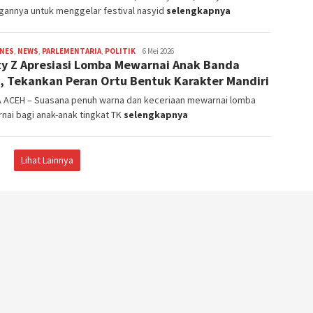
gannya untuk menggelar festival nasyid
selengkapnya
INES
,
NEWS
,
PARLEMENTARIA
,
POLITIK
Redaksi
6 Mei 2026
ty Z Apresiasi Lomba Mewarnai Anak Banda
, Tekankan Peran Ortu Bentuk Karakter Mandiri
 ACEH – Suasana penuh warna dan keceriaan mewarnai lomba
ai bagi anak-anak tingkat TK
selengkapnya
Lihat Lainnya