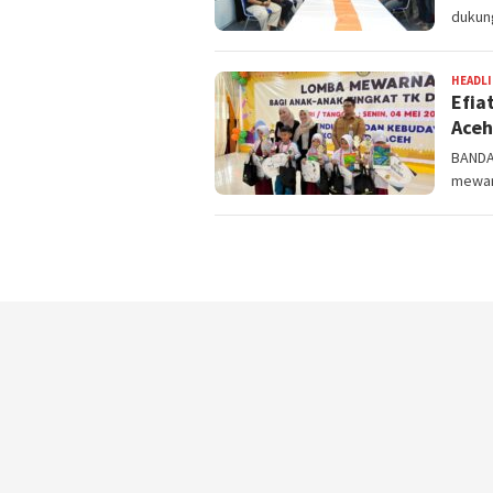
dukun
HEADL
Efia
Aceh
BANDA
mewarn