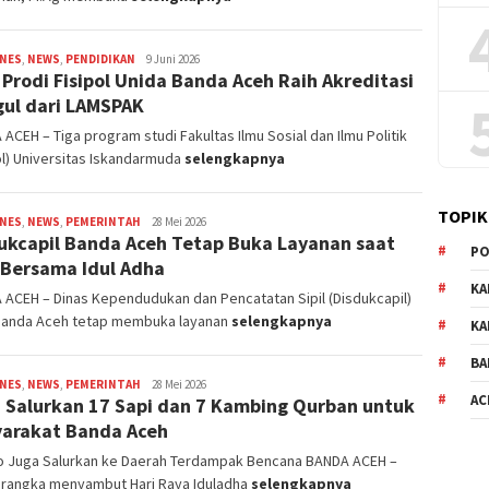
INES
,
NEWS
,
PENDIDIKAN
Redaksi
9 Juni 2026
 Prodi Fisipol Unida Banda Aceh Raih Akreditasi
ul dari LAMSPAK
ACEH – Tiga program studi Fakultas Ilmu Sosial dan Ilmu Politik
ol) Universitas Iskandarmuda
selengkapnya
TOPIK
INES
,
NEWS
,
PEMERINTAH
Redaksi
28 Mei 2026
ukcapil Banda Aceh Tetap Buka Layanan saat
PO
 Bersama Idul Adha
KA
ACEH – Dinas Kependudukan dan Pencatatan Sipil (Disdukcapil)
Banda Aceh tetap membuka layanan
selengkapnya
KA
BA
INES
,
NEWS
,
PEMERINTAH
Redaksi
28 Mei 2026
AC
za Salurkan 17 Sapi dan 7 Kambing Qurban untuk
arakat Banda Aceh
 Juga Salurkan ke Daerah Terdampak Bencana BANDA ACEH –
 rangka menyambut Hari Raya Iduladha
selengkapnya