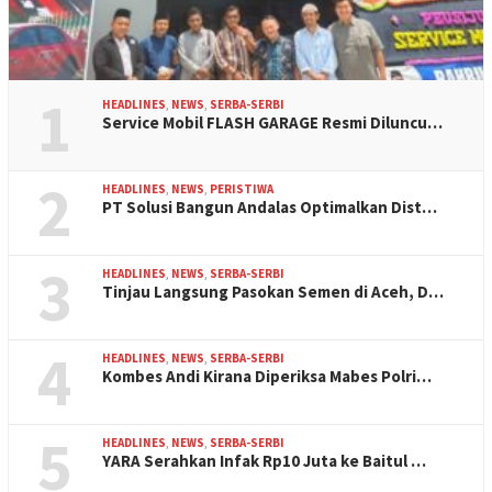
1
HEADLINES
,
NEWS
,
SERBA-SERBI
Service Mobil FLASH GARAGE Resmi Diluncu…
2
HEADLINES
,
NEWS
,
PERISTIWA
PT Solusi Bangun Andalas Optimalkan Dist…
3
HEADLINES
,
NEWS
,
SERBA-SERBI
Tinjau Langsung Pasokan Semen di Aceh, D…
4
HEADLINES
,
NEWS
,
SERBA-SERBI
Kombes Andi Kirana Diperiksa Mabes Polri…
5
HEADLINES
,
NEWS
,
SERBA-SERBI
YARA Serahkan Infak Rp10 Juta ke Baitul …