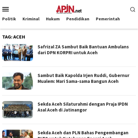
Loncat
Menu
ke
Mobile
konten
Politik
Kriminal
Hukum
Pendidikan
Pemerintah
TAG:
ACEH
Safrizal ZA Sambut Baik Bantuan Ambulans
dari DPN KORPRI untuk Aceh
Sambut Baik Kapolda Irjen Ruddi, Gubernur
Mualem: Mari Sama-sama Bangun Aceh
Sekda Aceh Silaturahmi dengan Praja IPDN
Asal Aceh di Jatinangor
Sekda Aceh dan PLN Bahas Pengembangan