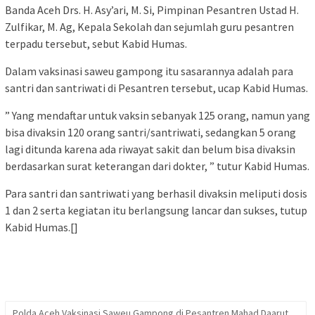
Banda Aceh Drs. H. Asy’ari, M. Si, Pimpinan Pesantren Ustad H.
Zulfikar, M. Ag, Kepala Sekolah dan sejumlah guru pesantren
terpadu tersebut, sebut Kabid Humas.
Dalam vaksinasi saweu gampong itu sasarannya adalah para
santri dan santriwati di Pesantren tersebut, ucap Kabid Humas.
” Yang mendaftar untuk vaksin sebanyak 125 orang, namun yang
bisa divaksin 120 orang santri/santriwati, sedangkan 5 orang
lagi ditunda karena ada riwayat sakit dan belum bisa divaksin
berdasarkan surat keterangan dari dokter, ” tutur Kabid Humas.
Para santri dan santriwati yang berhasil divaksin meliputi dosis
1 dan 2 serta kegiatan itu berlangsung lancar dan sukses, tutup
Kabid Humas.[]
Polda Aceh Vaksinasi Saweu Gampong di Pesantren Mahad Daarut