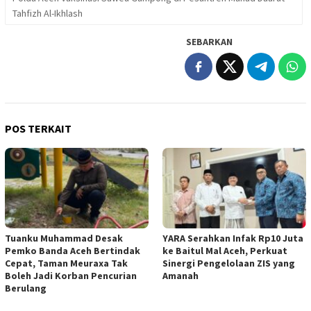
Tahfizh Al-Ikhlash
SEBARKAN
POS TERKAIT
Tuanku Muhammad Desak
YARA Serahkan Infak Rp10 Juta
Pemko Banda Aceh Bertindak
ke Baitul Mal Aceh, Perkuat
Cepat, Taman Meuraxa Tak
Sinergi Pengelolaan ZIS yang
Boleh Jadi Korban Pencurian
Amanah
Berulang