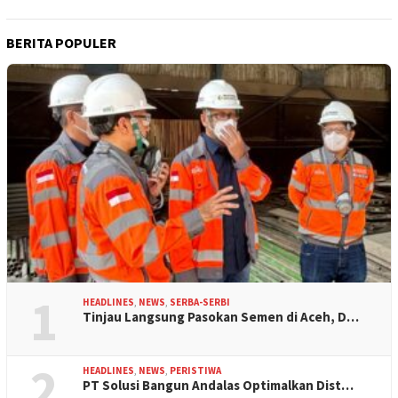
BERITA POPULER
1
HEADLINES
,
NEWS
,
SERBA-SERBI
Tinjau Langsung Pasokan Semen di Aceh, D…
2
HEADLINES
,
NEWS
,
PERISTIWA
PT Solusi Bangun Andalas Optimalkan Dist…