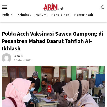
Loncat
Menu
ke
Mobile
konten
Politik
Kriminal
Hukum
Pendidikan
Pemerintah
Polda Aceh Vaksinasi Saweu Gampong di
Pesantren Mahad Daarut Tahfizh Al-
Ikhlash
Redaksi
7 Oktober 2021