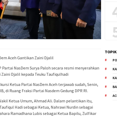
TOPIK
em Aceh Gantikan Zaini Djalil
PO
P Partai NasDem Surya Paloh secara resmi menyerahkan
KA
 Zaini Djalil kepada Teuku Taufiqulhadi
KA
i kursi Ketua Partai NasDem Aceh terjawab sudah, Senin,
BA
WIB, di Ruang Fraksi Partai Nasdem Gedung DPR RI.
AC
Wakil Ketua Umum, Ahmad Ali. Dalam pelantikan itu,
Taufiqul Hadi sebagai Ketua, Nahrawi Nurdin sebagai
hara Ramadhana Lubis sebagai Ketua Bapilu, Zulfikar