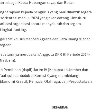
yan sebagai Ketua Hubungan sayap dan Badan.
gharapkan kepada pengurus yang baru dilantik segera
erorientasi menuju 2024 yang akan datang. Untuk itu
solidasi organisasi secara menyeluruh dan segera
ingkat ranting.
agai staf khusus Menteri Agraria dan Tata Ruang/Badan
bagaan.
i sebelumnya merupakan Anggota DPR RI Periode 2014-
(NasDem).
rah Pemilihan (dapil) Jatim IV (Kabupaten Jember dan
Taufiqulhadi duduk di Komisi X yang membidangi
 Ekonomi Kreatif, Pemuda, Olahraga, dan Perpustakaan.
SEBARKAN