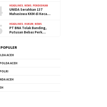
4
HEADLINES
,
NEWS
,
PENDIDIKAN
UNIDA Serahkan 137
Mahasiswa KKM di Keca…
5
HEADLINES
,
HUKUM
,
NEWS
PT BNA Tolak Banding,
Putusan Bebas Perk…
 POPULER
LDA ACEH
POLDA ACEH
POLRI
NDA ACEH
EH