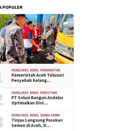
A POPULER
1
HEADLINES
,
NEWS
,
PEMERINTAH
Pemerintah Aceh Telusuri
Penyebab Kelang…
2
HEADLINES
,
NEWS
,
PERISTIWA
PT Solusi Bangun Andalas
Optimalkan Dist…
3
HEADLINES
,
NEWS
,
SERBA-SERBI
Tinjau Langsung Pasokan
Semen di Aceh, D…