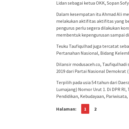
Lidan sebagai ketua OKK, Sopan Sof
Dalam kesempatan itu Ahmad Ali men
melakukan aktifitas aktifitas yang b
pengurus perlu segera dilakukan kon
membentuk kepengurusan sampai dit
Teuku Taufiqulhad juga tercatat seb
Pertanahan Nasional, Bidang Kelem
Dilansir modusaceh.co, Taufiqulhad
2019 dari Partai Nasional Demokrat 
Terpilih pada usia 54 tahun dari Dae
Lumajang) Nomor Urut 1. Di DPR RI, 
Pendidikan, Kebudayaan, Pariwisata,
Halaman:
1
2