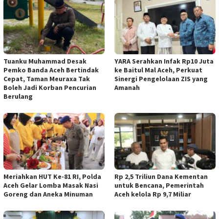
Tuanku Muhammad Desak
YARA Serahkan Infak Rp10 Juta
Pemko Banda Aceh Bertindak
ke Baitul Mal Aceh, Perkuat
Cepat, Taman Meuraxa Tak
Sinergi Pengelolaan ZIS yang
Boleh Jadi Korban Pencurian
Amanah
Berulang
Meriahkan HUT Ke-81 RI, Polda
Rp 2,5 Triliun Dana Kementan
Aceh Gelar Lomba Masak Nasi
untuk Bencana, Pemerintah
Goreng dan Aneka Minuman
Aceh kelola Rp 9,7 Miliar