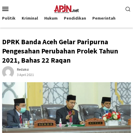
Loncat
Menu
ke
Mobile
konten
Politik
Kriminal
Hukum
Pendidikan
Pemerintah
DPRK Banda Aceh Gelar Paripurna
Pengesahan Perubahan Prolek Tahun
2021, Bahas 22 Raqan
Redaksi
3 April 2021