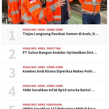
1
HEADLINES
,
NEWS
,
SERBA-SERBI
Tinjau Langsung Pasokan Semen di Aceh, D…
2
HEADLINES
,
NEWS
,
PERISTIWA
PT Solusi Bangun Andalas Optimalkan Dist…
3
HEADLINES
,
NEWS
,
SERBA-SERBI
Kombes Andi Kirana Diperiksa Mabes Polri…
4
HEADLINES
,
NEWS
,
SERBA-SERBI
YARA Serahkan Infak Rp10 Juta ke Baitul …
HEADLINES
,
NEWS
,
PENDIDIKAN
UNIDA Serahkan 137 Mahasiswa KKM di Keca…