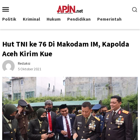
Loncat
Menu
ke
Mobile
konten
Politik
Kriminal
Hukum
Pendidikan
Pemerintah
Hut TNI ke 76 Di Makodam IM, Kapolda
Aceh Kirim Kue
Redaksi
5 Oktober 2021