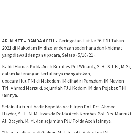
APJN.NET – BANDA ACEH –
Peringatan Hut ke 76 TNI Tahun
2021 di Makodam IM digelar dengan sederhana dan khidmat
yang diawali dengan upacara, Selasa (5/10/21).
Kabid Humas Polda Aceh Kombes Pol Winardy, S. H., S. I. K., M. Si,
dalam keterangan tertulisnya mengatakan,
upacara Hut TNI di Makodam IM dihadiri Pangdam IM Mayjen
TNI Ahmad Marzuki, sejumlah PJU Kodam IM dan Pejabat TNI
lainnya.
Selain itu turut hadir Kapolda Aceh Irjen Pol. Drs. Ahmad
Haydar, S. H., M. M, Irwasda Polda Aceh Kombes Pol. Drs. Marzuki
Ali Basyah, M. M, dan sejumlah PJU Polda Aceh lainnya.
“Upacara digelar di Gedung Malahayati, Makodam IM