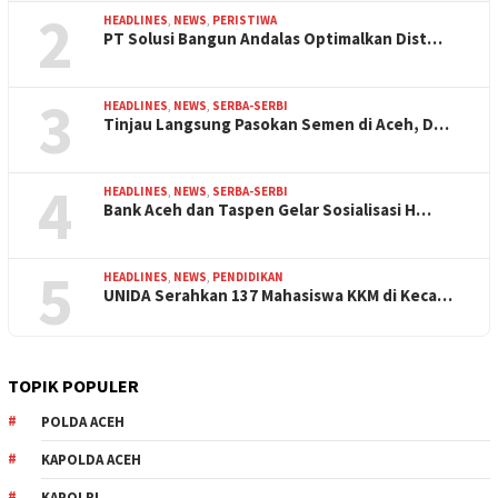
2
HEADLINES
,
NEWS
,
PERISTIWA
PT Solusi Bangun Andalas Optimalkan Dist…
3
HEADLINES
,
NEWS
,
SERBA-SERBI
Tinjau Langsung Pasokan Semen di Aceh, D…
4
HEADLINES
,
NEWS
,
SERBA-SERBI
Bank Aceh dan Taspen Gelar Sosialisasi H…
5
HEADLINES
,
NEWS
,
PENDIDIKAN
UNIDA Serahkan 137 Mahasiswa KKM di Keca…
TOPIK POPULER
POLDA ACEH
KAPOLDA ACEH
KAPOLRI