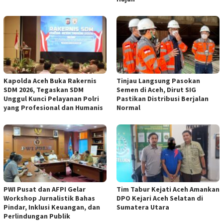
Kapolda Aceh Buka Rakernis
Tinjau Langsung Pasokan
SDM 2026, Tegaskan SDM
Semen di Aceh, Dirut SIG
Unggul Kunci Pelayanan Polri
Pastikan Distribusi Berjalan
yang Profesional dan Humanis
Normal
PWI Pusat dan AFPI Gelar
Tim Tabur Kejati Aceh Amankan
Workshop Jurnalistik Bahas
DPO Kejari Aceh Selatan di
Pindar, Inklusi Keuangan, dan
Sumatera Utara
Perlindungan Publik