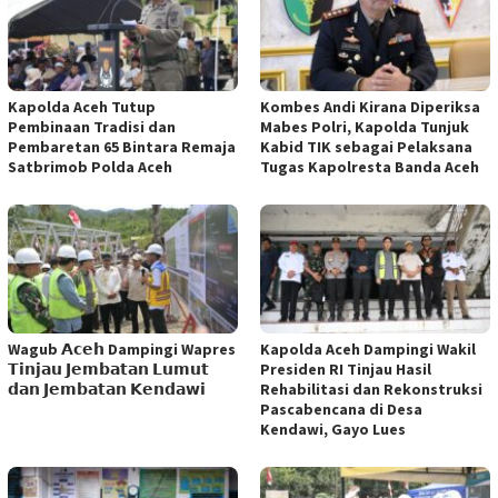
Kapolda Aceh Tutup
Kombes Andi Kirana Diperiksa
Pembinaan Tradisi dan
Mabes Polri, Kapolda Tunjuk
Pembaretan 65 Bintara Remaja
Kabid TIK sebagai Pelaksana
Satbrimob Polda Aceh
Tugas Kapolresta Banda Aceh
Wagub 𝗔𝗰𝗲𝗵 Dampingi Wapres
Kapolda Aceh Dampingi Wakil
𝗧𝗶𝗻𝗷𝗮𝘂 𝗝𝗲𝗺𝗯𝗮𝘁𝗮𝗻 𝗟𝘂𝗺𝘂𝘁
Presiden RI Tinjau Hasil
𝗱𝗮𝗻 𝗝𝗲𝗺𝗯𝗮𝘁𝗮𝗻 𝗞𝗲𝗻𝗱𝗮𝘄𝗶
Rehabilitasi dan Rekonstruksi
Pascabencana di Desa
Kendawi, Gayo Lues