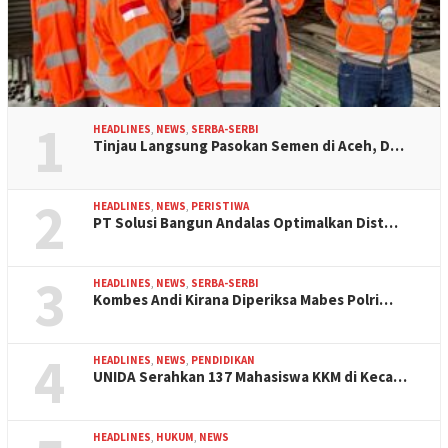
1
HEADLINES
,
NEWS
,
SERBA-SERBI
Tinjau Langsung Pasokan Semen di Aceh, D…
2
HEADLINES
,
NEWS
,
PERISTIWA
PT Solusi Bangun Andalas Optimalkan Dist…
3
HEADLINES
,
NEWS
,
SERBA-SERBI
Kombes Andi Kirana Diperiksa Mabes Polri…
4
HEADLINES
,
NEWS
,
PENDIDIKAN
UNIDA Serahkan 137 Mahasiswa KKM di Keca…
HEADLINES
,
HUKUM
,
NEWS