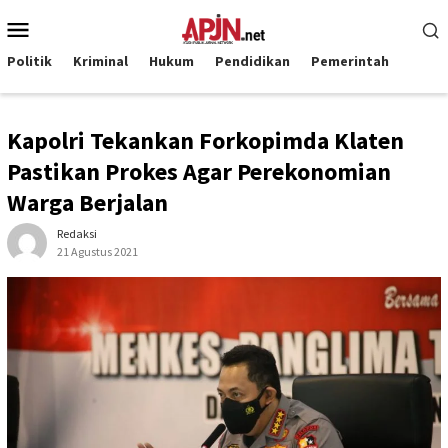
Loncat
Menu
ke
Mobile
konten
Politik
Kriminal
Hukum
Pendidikan
Pemerintah
Kapolri Tekankan Forkopimda Klaten
Pastikan Prokes Agar Perekonomian
Warga Berjalan
Redaksi
21 Agustus 2021