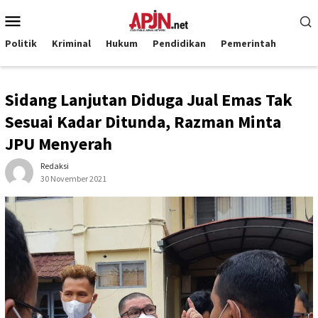
Loncat
Menu
ke
Mobile
konten
Politik
Kriminal
Hukum
Pendidikan
Pemerintah
Sidang Lanjutan Diduga Jual Emas Tak
Sesuai Kadar Ditunda, Razman Minta
JPU Menyerah
Redaksi
30 November 2021