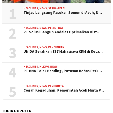
1
HEADLINES
,
NEWS
,
SERBA-SERBI
Tinjau Langsung Pasokan Semen di Aceh, D…
2
HEADLINES
,
NEWS
,
PERISTIWA
PT Solusi Bangun Andalas Optimalkan Dist…
3
HEADLINES
,
NEWS
,
PENDIDIKAN
UNIDA Serahkan 137 Mahasiswa KKM di Keca…
4
HEADLINES
,
HUKUM
,
NEWS
PT BNA Tolak Banding, Putusan Bebas Perk…
5
HEADLINES
,
NEWS
,
PEMERINTAH
Cegah Kegaduhan, Pemerintah Aceh Minta P…
TOPIK POPULER