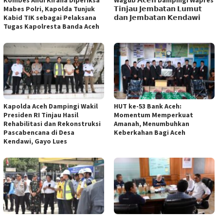
Kombes Andi Kirana Diperiksa
Wagub 𝗔𝗰𝗲𝗵 Dampingi Wapres
Mabes Polri, Kapolda Tunjuk
𝗧𝗶𝗻𝗷𝗮𝘂 𝗝𝗲𝗺𝗯𝗮𝘁𝗮𝗻 𝗟𝘂𝗺𝘂𝘁
Kabid TIK sebagai Pelaksana
𝗱𝗮𝗻 𝗝𝗲𝗺𝗯𝗮𝘁𝗮𝗻 𝗞𝗲𝗻𝗱𝗮𝘄𝗶
Tugas Kapolresta Banda Aceh
Kapolda Aceh Dampingi Wakil
HUT ke-53 Bank Aceh:
Presiden RI Tinjau Hasil
Momentum Memperkuat
Rehabilitasi dan Rekonstruksi
Amanah, Menumbuhkan
Pascabencana di Desa
Keberkahan Bagi Aceh
Kendawi, Gayo Lues