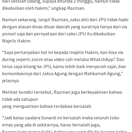
hari setelah sidang, supaya ditunda 2 minggu, namun tidak
dikabulkan oleh hakim,” ungkap Razman.
Namun sekarang, lanjut Razman, saksi ahli dari JPU tidak hadir
dengan alasan dinas diluar daerah yang suratnya hanya dari via
ponsel saja dan pernyataan dari saksi JPU itu dikabulkan
Majelis Hakim.
“Saya pertanyakan hal ini kepada majelis Hakim, kan bisa via
during seperti zoom atau video call melalui WhatshApp? Dan
terus saya bilang ke JPU, kamu lebih baik menyerah saja!, biar
komunikasinya dari Jaksa Agung dengan Mahkamah Agung,”
jelasnya.
Melihat kondisi tersebut, Razman juga berkeyakinan bahwa
tidak ada satupun
yang menguatkan bahwa terdakwa bersalah.
“Jadi kalau saudara Sunardi ini bersalah maka seluruh toko
emas yang ada di sekitarnya, harus bersalah juga,
Karena kami punya bukti, bahwa apa yang ditulis kurang kadar