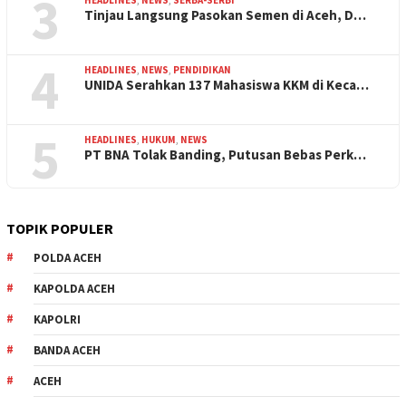
3
HEADLINES
,
NEWS
,
SERBA-SERBI
Tinjau Langsung Pasokan Semen di Aceh, D…
4
HEADLINES
,
NEWS
,
PENDIDIKAN
UNIDA Serahkan 137 Mahasiswa KKM di Keca…
5
HEADLINES
,
HUKUM
,
NEWS
PT BNA Tolak Banding, Putusan Bebas Perk…
TOPIK POPULER
POLDA ACEH
KAPOLDA ACEH
KAPOLRI
BANDA ACEH
ACEH