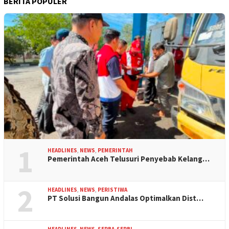
BERITA POPULER
1
HEADLINES
,
NEWS
,
PEMERINTAH
Pemerintah Aceh Telusuri Penyebab Kelang…
2
HEADLINES
,
NEWS
,
PERISTIWA
PT Solusi Bangun Andalas Optimalkan Dist…