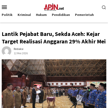
Loncat
Menu
ke
Mobile
konten
Politik
Kriminal
Hukum
Pendidikan
Pemerintah
Lantik Pejabat Baru, Sekda Aceh: Kejar
Target Realisasi Anggaran 29% Akhir Mei
Redaksi
12 Mei 2026