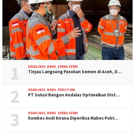
1
HEADLINES
,
NEWS
,
SERBA-SERBI
Tinjau Langsung Pasokan Semen di Aceh, D…
2
HEADLINES
,
NEWS
,
PERISTIWA
PT Solusi Bangun Andalas Optimalkan Dist…
3
HEADLINES
,
NEWS
,
SERBA-SERBI
Kombes Andi Kirana Diperiksa Mabes Polri…