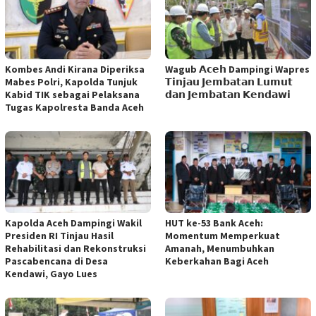
Kombes Andi Kirana Diperiksa
Wagub 𝗔𝗰𝗲𝗵 Dampingi Wapres
Mabes Polri, Kapolda Tunjuk
𝗧𝗶𝗻𝗷𝗮𝘂 𝗝𝗲𝗺𝗯𝗮𝘁𝗮𝗻 𝗟𝘂𝗺𝘂𝘁
Kabid TIK sebagai Pelaksana
𝗱𝗮𝗻 𝗝𝗲𝗺𝗯𝗮𝘁𝗮𝗻 𝗞𝗲𝗻𝗱𝗮𝘄𝗶
Tugas Kapolresta Banda Aceh
Kapolda Aceh Dampingi Wakil
HUT ke-53 Bank Aceh:
Presiden RI Tinjau Hasil
Momentum Memperkuat
Rehabilitasi dan Rekonstruksi
Amanah, Menumbuhkan
Pascabencana di Desa
Keberkahan Bagi Aceh
Kendawi, Gayo Lues