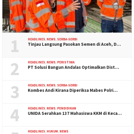
1
HEADLINES
,
NEWS
,
SERBA-SERBI
Tinjau Langsung Pasokan Semen di Aceh, D…
2
HEADLINES
,
NEWS
,
PERISTIWA
PT Solusi Bangun Andalas Optimalkan Dist…
3
HEADLINES
,
NEWS
,
SERBA-SERBI
Kombes Andi Kirana Diperiksa Mabes Polri…
4
HEADLINES
,
NEWS
,
PENDIDIKAN
UNIDA Serahkan 137 Mahasiswa KKM di Keca…
HEADLINES
,
HUKUM
,
NEWS