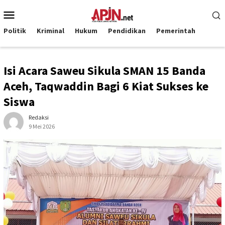
Loncat
Menu
ke
Mobile
konten
Politik
Kriminal
Hukum
Pendidikan
Pemerintah
Isi Acara Saweu Sikula SMAN 15 Banda
Aceh, Taqwaddin Bagi 6 Kiat Sukses ke
Siswa
Redaksi
9 Mei 2026