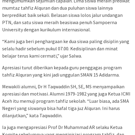
mengumumkan sejumlah capaian. Lima siswa meraih predikat
mumtaz tahfiz Alquran dan dua puluhan siswa lainnya
berpredikat baik sekali. Belasan siswa lolos jalur undangan
PTN, dan satu siswa meraih beasiswa penuh Sampoerna
University dengan kurikulum internasional.
“Kami juga beri penghargaan ke dua siswa paling disiplin yang
selalu hadir sebelum pukul 07.00. Kedisiplinan dan minat
belajar terus kami cermati,” ujar Salwa.
Apresiasi turut diberikan kepada guru penggagas program
tahfiz Alquran yang kini jadi unggulan SMAN 15 Adidarma.
Mewakili alumni, Dr H Taqwaddin SH, SE, MS menyampaikan
apresiasi dan motivasi. Alumni 1979-1982 yang juga Ketua ICMI
Aceh itu memuji program tahfiz sekolah. “Luar biasa, ada SMA
Negeri yang siswanya bisa hafal tiga juz Alquran. Ini harus
dilanjutkan,” kata Taqwaddin.
Ia juga mengapresiasi Prof Dr Muhammad AR selaku Ketua
Komite sebelumnya yang menginisiasi program tahfiz, dan