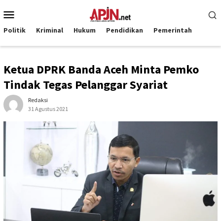
Loncat
Menu
ke
Mobile
konten
Politik
Kriminal
Hukum
Pendidikan
Pemerintah
Ketua DPRK Banda Aceh Minta Pemko
Tindak Tegas Pelanggar Syariat
Redaksi
31 Agustus 2021