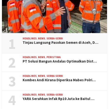
1
HEADLINES
,
NEWS
,
SERBA-SERBI
Tinjau Langsung Pasokan Semen di Aceh, D…
2
HEADLINES
,
NEWS
,
PERISTIWA
PT Solusi Bangun Andalas Optimalkan Dist…
3
HEADLINES
,
NEWS
,
SERBA-SERBI
Kombes Andi Kirana Diperiksa Mabes Polri…
4
HEADLINES
,
NEWS
,
SERBA-SERBI
YARA Serahkan Infak Rp10 Juta ke Baitul …