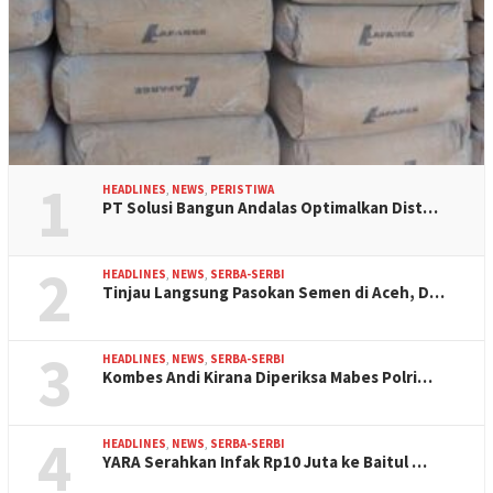
1
HEADLINES
,
NEWS
,
PERISTIWA
PT Solusi Bangun Andalas Optimalkan Dist…
2
HEADLINES
,
NEWS
,
SERBA-SERBI
Tinjau Langsung Pasokan Semen di Aceh, D…
3
HEADLINES
,
NEWS
,
SERBA-SERBI
Kombes Andi Kirana Diperiksa Mabes Polri…
4
HEADLINES
,
NEWS
,
SERBA-SERBI
YARA Serahkan Infak Rp10 Juta ke Baitul …