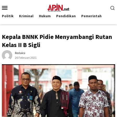
Loncat
Menu
ke
Mobile
konten
Politik
Kriminal
Hukum
Pendidikan
Pemerintah
Kepala BNNK Pidie Menyambangi Rutan
Kelas II B Sigli
Redaksi
26 Februari 2021