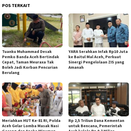
POS TERKAIT
Tuanku Muhammad Desak
YARA Serahkan Infak Rp10 Juta
Pemko Banda Aceh Bertindak
ke Baitul Mal Aceh, Perkuat
Cepat, Taman Meuraxa Tak
Sinergi Pengelolaan ZIS yang
Boleh Jadi Korban Pencurian
Amanah
Berulang
Meriahkan HUT Ke-81 RI, Polda
Rp 2,5 Triliun Dana Kementan
Aceh Gelar Lomba Masak Nasi
untuk Bencana, Pemerintah
Goreng dan Aneka Minuman
Aceh kelola Rp 9,7 Miliar