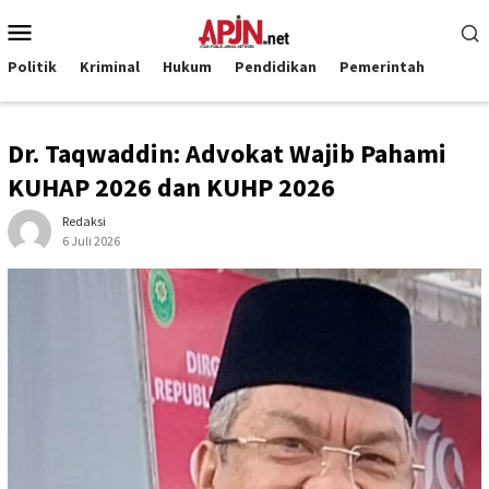
Loncat
Menu
ke
Mobile
konten
Politik
Kriminal
Hukum
Pendidikan
Pemerintah
Dr. Taqwaddin: Advokat Wajib Pahami
KUHAP 2026 dan KUHP 2026
Redaksi
6 Juli 2026