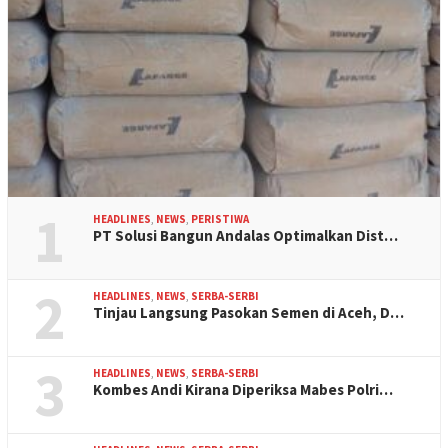
1
HEADLINES
,
NEWS
,
PERISTIWA
PT Solusi Bangun Andalas Optimalkan Dist…
2
HEADLINES
,
NEWS
,
SERBA-SERBI
Tinjau Langsung Pasokan Semen di Aceh, D…
3
HEADLINES
,
NEWS
,
SERBA-SERBI
Kombes Andi Kirana Diperiksa Mabes Polri…