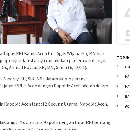
 Tugas RRI Banda Aceh Drs, Agus Wijanarko, MM dan
TOPIK
pingi sejumlah stafnya melakukan pertemuan dengan
Drs, Ahmad Haydar, SH, MM, Senin (6/12/21).
PO
KA
Winardy, SH, SIK, MSi, dalam siaran persnya
ejabat RRI di Aceh dengan Kapolda Aceh adalah dalam
KA
BA
erja Kapolda Aceh lantai 2 Gedung Utama, Mapolda Aceh,
AC
ndaklanjuti MoU antara Kapolri dengan Dirut RRI tentang
melalui siaran RRI, “sebut Kabid Humas.