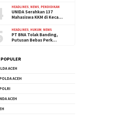
4
HEADLINES
,
NEWS
,
PENDIDIKAN
UNIDA Serahkan 137
Mahasiswa KKM di Keca…
5
HEADLINES
,
HUKUM
,
NEWS
PT BNA Tolak Banding,
Putusan Bebas Perk…
 POPULER
LDA ACEH
POLDA ACEH
POLRI
NDA ACEH
EH