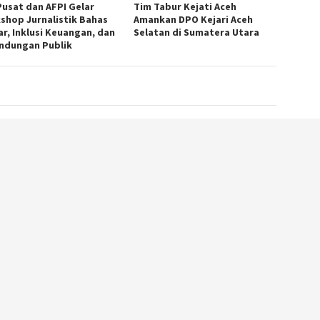
Pusat dan AFPI Gelar
Tim Tabur Kejati Aceh
shop Jurnalistik Bahas
Amankan DPO Kejari Aceh
ar, Inklusi Keuangan, dan
Selatan di Sumatera Utara
indungan Publik