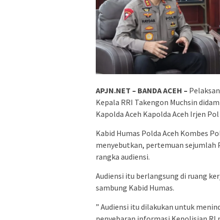
APJN.NET – BANDA ACEH –
Pelaksana
Kepala RRI Takengon Muchsin didam
Kapolda Aceh Kapolda Aceh Irjen Pol 
Kabid Humas Polda Aceh Kombes Pol. 
menyebutkan, pertemuan sejumlah P
rangka audiensi.
Audiensi itu berlangsung di ruang k
sambung Kabid Humas.
” Audiensi itu dilakukan untuk meni
penyebaran informasi Kepolisian RI 