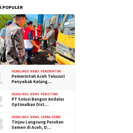
A POPULER
1
HEADLINES
,
NEWS
,
PEMERINTAH
Pemerintah Aceh Telusuri
Penyebab Kelang…
2
HEADLINES
,
NEWS
,
PERISTIWA
PT Solusi Bangun Andalas
Optimalkan Dist…
3
HEADLINES
,
NEWS
,
SERBA-SERBI
Tinjau Langsung Pasokan
Semen di Aceh, D…