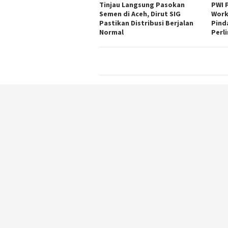
Tinjau Langsung Pasokan
PWI 
Semen di Aceh, Dirut SIG
Work
Pastikan Distribusi Berjalan
Pind
Normal
Perl