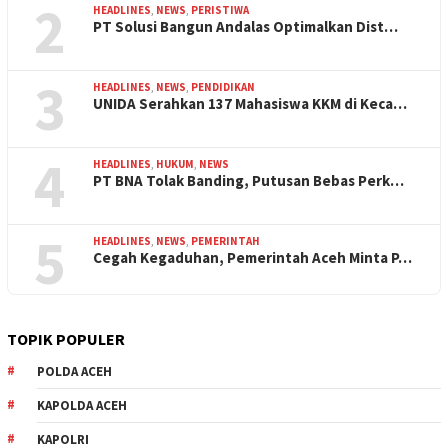
2
HEADLINES
,
NEWS
,
PERISTIWA
PT Solusi Bangun Andalas Optimalkan Dist…
3
HEADLINES
,
NEWS
,
PENDIDIKAN
UNIDA Serahkan 137 Mahasiswa KKM di Keca…
4
HEADLINES
,
HUKUM
,
NEWS
PT BNA Tolak Banding, Putusan Bebas Perk…
5
HEADLINES
,
NEWS
,
PEMERINTAH
Cegah Kegaduhan, Pemerintah Aceh Minta P…
TOPIK POPULER
POLDA ACEH
KAPOLDA ACEH
KAPOLRI