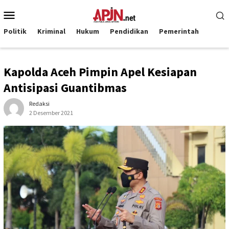
Loncat
Menu
ke
Mobile
konten
Politik
Kriminal
Hukum
Pendidikan
Pemerintah
Kapolda Aceh Pimpin Apel Kesiapan
Antisipasi Guantibmas
Redaksi
2 Desember 2021