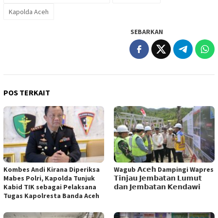
Kapolda Aceh
SEBARKAN
POS TERKAIT
Kombes Andi Kirana Diperiksa
Wagub 𝗔𝗰𝗲𝗵 Dampingi Wapres
Mabes Polri, Kapolda Tunjuk
𝗧𝗶𝗻𝗷𝗮𝘂 𝗝𝗲𝗺𝗯𝗮𝘁𝗮𝗻 𝗟𝘂𝗺𝘂𝘁
Kabid TIK sebagai Pelaksana
𝗱𝗮𝗻 𝗝𝗲𝗺𝗯𝗮𝘁𝗮𝗻 𝗞𝗲𝗻𝗱𝗮𝘄𝗶
Tugas Kapolresta Banda Aceh