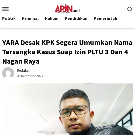
Loncat
Menu
ke
Mobile
konten
Politik
Kriminal
Hukum
Pendidikan
Pemerintah
YARA Desak KPK Segera Umumkan Nama
Tersangka Kasus Suap Izin PLTU 3 Dan 4
Nagan Raya
Redaksi
4 November 2021