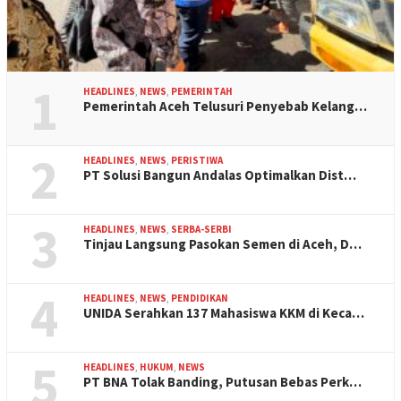
1
HEADLINES
,
NEWS
,
PEMERINTAH
Pemerintah Aceh Telusuri Penyebab Kelang…
2
HEADLINES
,
NEWS
,
PERISTIWA
PT Solusi Bangun Andalas Optimalkan Dist…
3
HEADLINES
,
NEWS
,
SERBA-SERBI
Tinjau Langsung Pasokan Semen di Aceh, D…
4
HEADLINES
,
NEWS
,
PENDIDIKAN
UNIDA Serahkan 137 Mahasiswa KKM di Keca…
5
HEADLINES
,
HUKUM
,
NEWS
PT BNA Tolak Banding, Putusan Bebas Perk…