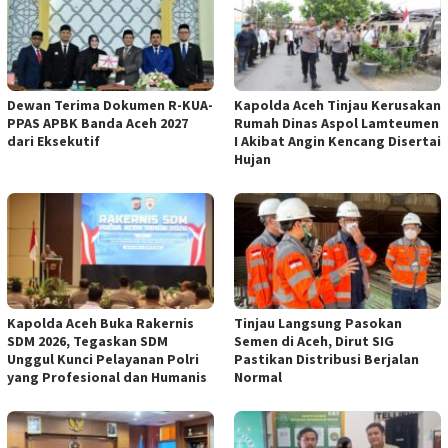
Dewan Terima Dokumen R-KUA-
Kapolda Aceh Tinjau Kerusakan
PPAS APBK Banda Aceh 2027
Rumah Dinas Aspol Lamteumen
dari Eksekutif
I Akibat Angin Kencang Disertai
Hujan
Kapolda Aceh Buka Rakernis
Tinjau Langsung Pasokan
SDM 2026, Tegaskan SDM
Semen di Aceh, Dirut SIG
Unggul Kunci Pelayanan Polri
Pastikan Distribusi Berjalan
yang Profesional dan Humanis
Normal