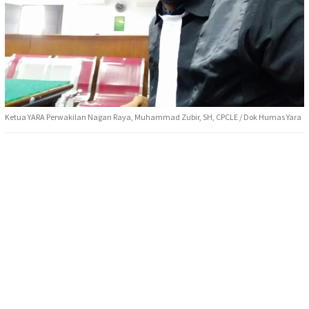
Ketua YARA Perwakilan Nagan Raya, Muhammad Zubir, SH, CPCLE / Dok Humas Yara