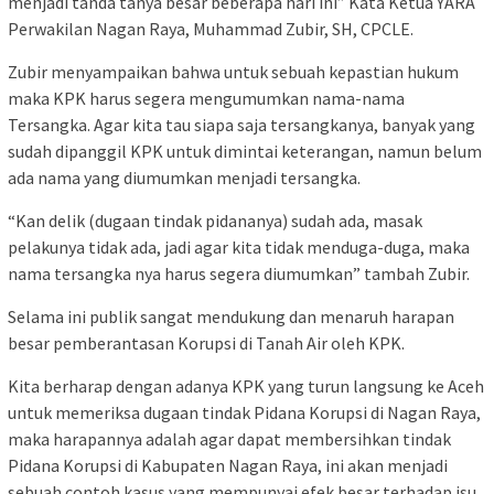
menjadi tanda tanya besar beberapa hari ini” Kata Ketua YARA
Perwakilan Nagan Raya, Muhammad Zubir, SH, CPCLE.
Zubir menyampaikan bahwa untuk sebuah kepastian hukum
maka KPK harus segera mengumumkan nama-nama
Tersangka. Agar kita tau siapa saja tersangkanya, banyak yang
sudah dipanggil KPK untuk dimintai keterangan, namun belum
ada nama yang diumumkan menjadi tersangka.
“Kan delik (dugaan tindak pidananya) sudah ada, masak
pelakunya tidak ada, jadi agar kita tidak menduga-duga, maka
nama tersangka nya harus segera diumumkan” tambah Zubir.
Selama ini publik sangat mendukung dan menaruh harapan
besar pemberantasan Korupsi di Tanah Air oleh KPK.
Kita berharap dengan adanya KPK yang turun langsung ke Aceh
untuk memeriksa dugaan tindak Pidana Korupsi di Nagan Raya,
maka harapannya adalah agar dapat membersihkan tindak
Pidana Korupsi di Kabupaten Nagan Raya, ini akan menjadi
sebuah contoh kasus yang mempunyai efek besar terhadap isu