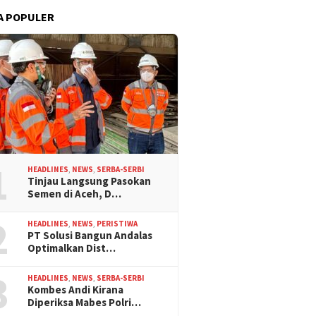
A POPULER
1
HEADLINES
,
NEWS
,
SERBA-SERBI
Tinjau Langsung Pasokan
Semen di Aceh, D…
2
HEADLINES
,
NEWS
,
PERISTIWA
PT Solusi Bangun Andalas
Optimalkan Dist…
3
HEADLINES
,
NEWS
,
SERBA-SERBI
Kombes Andi Kirana
Diperiksa Mabes Polri…