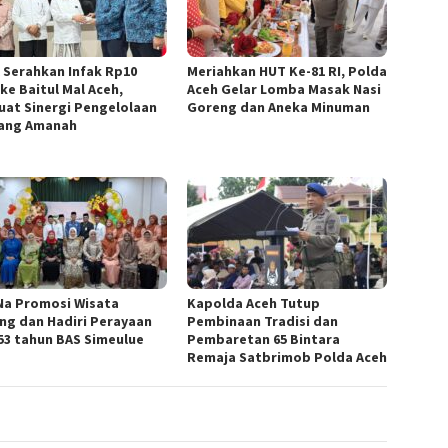
 Serahkan Infak Rp10
Meriahkan HUT Ke-81 RI, Polda
ke Baitul Mal Aceh,
Aceh Gelar Lomba Masak Nasi
uat Sinergi Pengelolaan
Goreng dan Aneka Minuman
yang Amanah
Na Promosi Wisata
Kapolda Aceh Tutup
ing dan Hadiri Perayaan
Pembinaan Tradisi dan
53 tahun BAS Simeulue
Pembaretan 65 Bintara
Remaja Satbrimob Polda Aceh