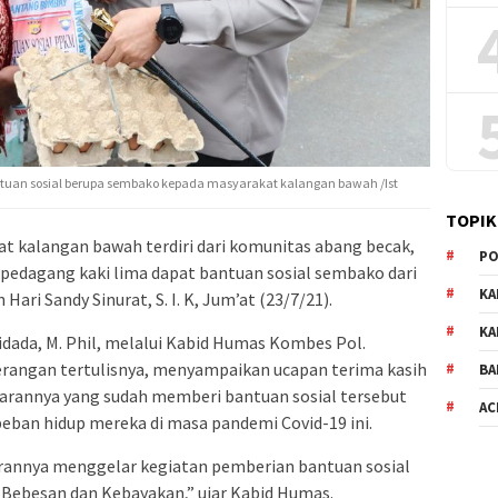
tuan sosial berupa sembako kepada masyarakat kalangan bawah /Ist
TOPIK
t kalangan bawah terdiri dari komunitas abang becak,
PO
n pedagang kaki lima dapat bantuan sosial sembako dari
KA
i Sandy Sinurat, S. I. K, Jum’at (23/7/21).
KA
idada, M. Phil, melalui Kabid Humas Kombes Pol.
m keterangan tertulisnya, menyampaikan ucapan terima kasih
BA
jarannya yang sudah memberi bantuan sosial tersebut
AC
ban hidup mereka di masa pandemi Covid-19 ini.
rannya menggelar kegiatan pemberian bantuan sosial
 Bebesan dan Kebayakan,” ujar Kabid Humas.