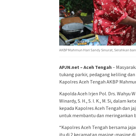
AKBP Mahmun Hari Sandy Sinurat, Serahkan ban
APJN.net – Aceh Tengah
– Masyaraka
tukang parkir, pedagang keliling da
Kapolres Aceh Tengah AKBP Mahmun Har
Kapolda Aceh Irjen Pol. Drs. Wahyu W
Winardy, S. H., S. I. K., M. Si, dala
kepada Kapolres Aceh Tengah dan ja
untuk membantu dan meringankan be
“Kapolres Aceh Tengah bersama jaja
itu di 2 kecamatan masing-masing di