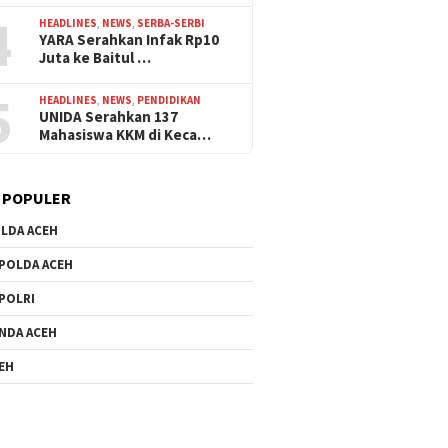
4
HEADLINES
,
NEWS
,
SERBA-SERBI
YARA Serahkan Infak Rp10
Juta ke Baitul …
5
HEADLINES
,
NEWS
,
PENDIDIKAN
UNIDA Serahkan 137
Mahasiswa KKM di Keca…
 POPULER
LDA ACEH
POLDA ACEH
POLRI
NDA ACEH
EH