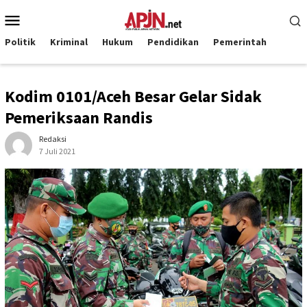
Loncat
Menu
ke
Mobile
konten
Politik
Kriminal
Hukum
Pendidikan
Pemerintah
Kodim 0101/Aceh Besar Gelar Sidak
Pemeriksaan Randis
Redaksi
7 Juli 2021