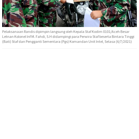
Pelaksanaan Randis dipimpin langsung oleh Kepala Staf Kodim 0101/Aceh Besar
Letnan Kolonel Inf M. Fahdi, S.H didampingi para Perwira Staf beserta Bintara Tinggi
(Bati) Staf dan Pengganti Sementara (Pgs) Komandan Unit Intel, Selasa (6/7/2021)