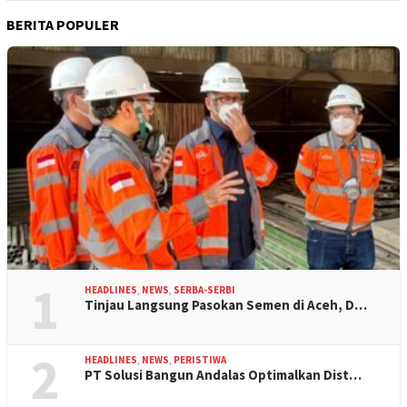
BERITA POPULER
1
HEADLINES
,
NEWS
,
SERBA-SERBI
Tinjau Langsung Pasokan Semen di Aceh, D…
2
HEADLINES
,
NEWS
,
PERISTIWA
PT Solusi Bangun Andalas Optimalkan Dist…