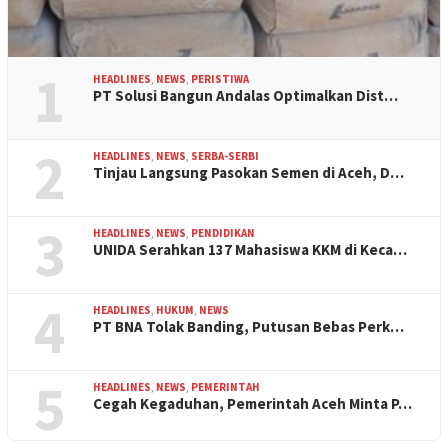
1
HEADLINES
,
NEWS
,
PERISTIWA
PT Solusi Bangun Andalas Optimalkan Dist…
2
HEADLINES
,
NEWS
,
SERBA-SERBI
Tinjau Langsung Pasokan Semen di Aceh, D…
3
HEADLINES
,
NEWS
,
PENDIDIKAN
UNIDA Serahkan 137 Mahasiswa KKM di Keca…
4
HEADLINES
,
HUKUM
,
NEWS
PT BNA Tolak Banding, Putusan Bebas Perk…
5
HEADLINES
,
NEWS
,
PEMERINTAH
Cegah Kegaduhan, Pemerintah Aceh Minta P…