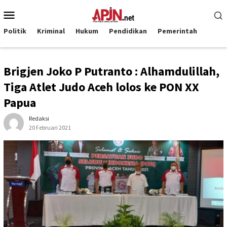
Loncat
Menu
ke
Mobile
konten
Politik
Kriminal
Hukum
Pendidikan
Pemerintah
Brigjen Joko P Putranto : Alhamdulillah,
Tiga Atlet Judo Aceh lolos ke PON XX
Papua
Redaksi
20 Februari 2021