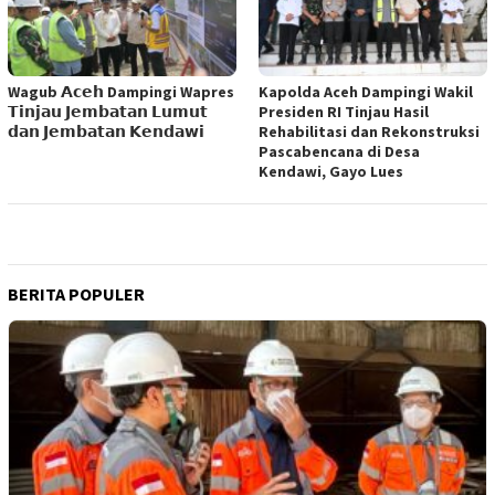
Wagub 𝗔𝗰𝗲𝗵 Dampingi Wapres
Kapolda Aceh Dampingi Wakil
𝗧𝗶𝗻𝗷𝗮𝘂 𝗝𝗲𝗺𝗯𝗮𝘁𝗮𝗻 𝗟𝘂𝗺𝘂𝘁
Presiden RI Tinjau Hasil
𝗱𝗮𝗻 𝗝𝗲𝗺𝗯𝗮𝘁𝗮𝗻 𝗞𝗲𝗻𝗱𝗮𝘄𝗶
Rehabilitasi dan Rekonstruksi
Pascabencana di Desa
Kendawi, Gayo Lues
BERITA POPULER