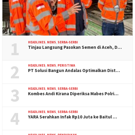
1
HEADLINES
,
NEWS
,
SERBA-SERBI
Tinjau Langsung Pasokan Semen di Aceh, D…
2
HEADLINES
,
NEWS
,
PERISTIWA
PT Solusi Bangun Andalas Optimalkan Dist…
3
HEADLINES
,
NEWS
,
SERBA-SERBI
Kombes Andi Kirana Diperiksa Mabes Polri…
4
HEADLINES
,
NEWS
,
SERBA-SERBI
YARA Serahkan Infak Rp10 Juta ke Baitul …
HEADLINES
,
NEWS
,
PENDIDIKAN