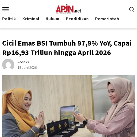
Loncat
Menu
ke
Mobile
konten
Politik
Kriminal
Hukum
Pendidikan
Pemerintah
Cicil Emas BSI Tumbuh 97,9% YoY, Capai
Rp16,93 Triliun hingga April 2026
Redaksi
15 Juni 2026