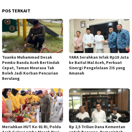
POS TERKAIT
Tuanku Muhammad Desak
YARA Serahkan Infak Rp10 Juta
Pemko Banda Aceh Bertindak
ke Baitul Mal Aceh, Perkuat
Cepat, Taman Meuraxa Tak
Sinergi Pengelolaan ZIS yang
Boleh Jadi Korban Pencurian
Amanah
Berulang
Meriahkan HUT Ke-81 RI, Polda
Rp 2,5 Triliun Dana Kementan
Aceh Gelar Lomba Masak Nasi
untuk Bencana, Pemerintah