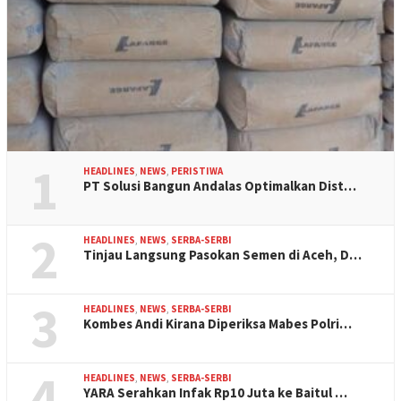
1
HEADLINES
,
NEWS
,
PERISTIWA
PT Solusi Bangun Andalas Optimalkan Dist…
2
HEADLINES
,
NEWS
,
SERBA-SERBI
Tinjau Langsung Pasokan Semen di Aceh, D…
3
HEADLINES
,
NEWS
,
SERBA-SERBI
Kombes Andi Kirana Diperiksa Mabes Polri…
4
HEADLINES
,
NEWS
,
SERBA-SERBI
YARA Serahkan Infak Rp10 Juta ke Baitul …