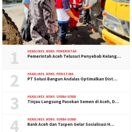
1
HEADLINES
,
NEWS
,
PEMERINTAH
Pemerintah Aceh Telusuri Penyebab Kelang…
2
HEADLINES
,
NEWS
,
PERISTIWA
PT Solusi Bangun Andalas Optimalkan Dist…
3
HEADLINES
,
NEWS
,
SERBA-SERBI
Tinjau Langsung Pasokan Semen di Aceh, D…
4
HEADLINES
,
NEWS
,
SERBA-SERBI
Bank Aceh dan Taspen Gelar Sosialisasi H…