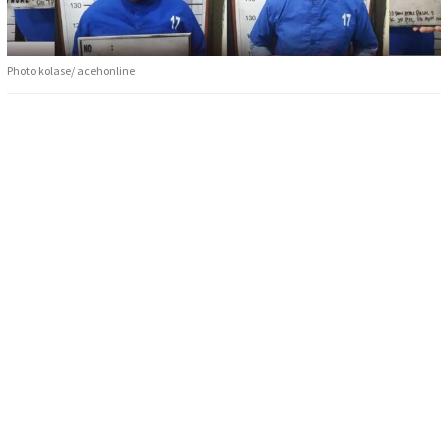
Photo kolase/ acehonline