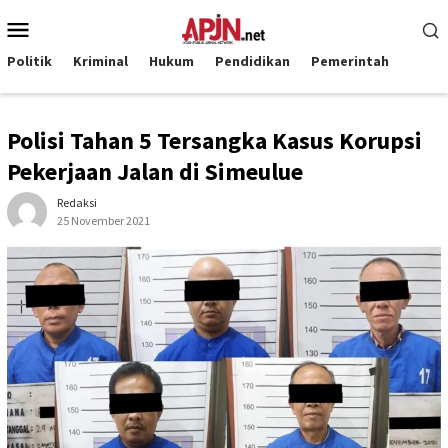
Loncat
Menu
ke
Mobile
konten
Politik
Kriminal
Hukum
Pendidikan
Pemerintah
Polisi Tahan 5 Tersangka Kasus Korupsi
Pekerjaan Jalan di Simeulue
Redaksi
25 November 2021