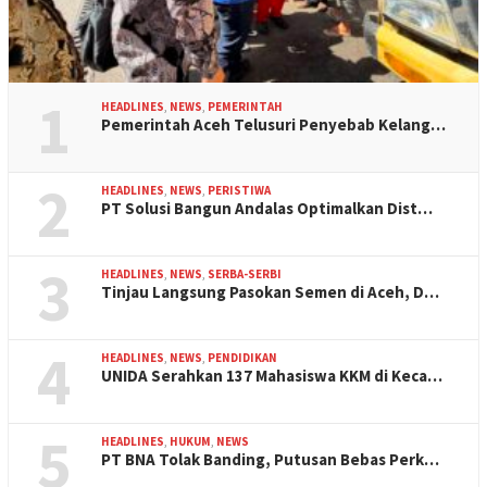
1
HEADLINES
,
NEWS
,
PEMERINTAH
Pemerintah Aceh Telusuri Penyebab Kelang…
2
HEADLINES
,
NEWS
,
PERISTIWA
PT Solusi Bangun Andalas Optimalkan Dist…
3
HEADLINES
,
NEWS
,
SERBA-SERBI
Tinjau Langsung Pasokan Semen di Aceh, D…
4
HEADLINES
,
NEWS
,
PENDIDIKAN
UNIDA Serahkan 137 Mahasiswa KKM di Keca…
5
HEADLINES
,
HUKUM
,
NEWS
PT BNA Tolak Banding, Putusan Bebas Perk…