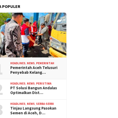
A POPULER
1
HEADLINES
,
NEWS
,
PEMERINTAH
Pemerintah Aceh Telusuri
Penyebab Kelang…
2
HEADLINES
,
NEWS
,
PERISTIWA
PT Solusi Bangun Andalas
Optimalkan Dist…
3
HEADLINES
,
NEWS
,
SERBA-SERBI
Tinjau Langsung Pasokan
Semen di Aceh, D…