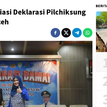
BERIT
asi Deklarasi Pilchiksung
ceh