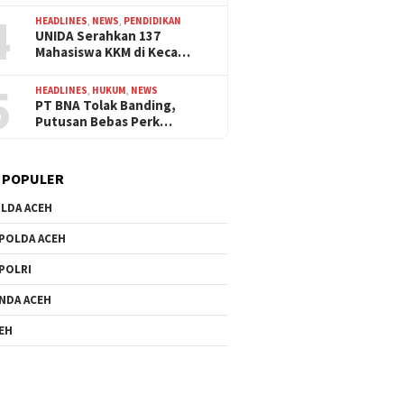
4
HEADLINES
,
NEWS
,
PENDIDIKAN
UNIDA Serahkan 137
Mahasiswa KKM di Keca…
5
HEADLINES
,
HUKUM
,
NEWS
PT BNA Tolak Banding,
Putusan Bebas Perk…
 POPULER
LDA ACEH
POLDA ACEH
POLRI
NDA ACEH
EH