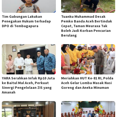
Tim Gabungan Lakukan
Tuanku Muhammad Desak
Penegakan Hukum terhadap
Pemko Banda Aceh Bertindak
DPO di Tembagapura
Cepat, Taman Meuraxa Tak
Boleh Jadi Korban Pencurian
Berulang
YARA Serahkan Infak Rp10 Juta
Meriahkan HUT Ke-81 RI, Polda
ke Baitul Mal Aceh, Perkuat
Aceh Gelar Lomba Masak Nasi
Sinergi Pengelolaan ZIS yang
Goreng dan Aneka Minuman
Amanah