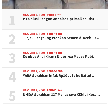
1
HEADLINES
,
NEWS
,
PERISTIWA
PT Solusi Bangun Andalas Optimalkan Dist…
2
HEADLINES
,
NEWS
,
SERBA-SERBI
Tinjau Langsung Pasokan Semen di Aceh, D…
3
HEADLINES
,
NEWS
,
SERBA-SERBI
Kombes Andi Kirana Diperiksa Mabes Polri…
4
HEADLINES
,
NEWS
,
SERBA-SERBI
YARA Serahkan Infak Rp10 Juta ke Baitul …
5
HEADLINES
,
NEWS
,
PENDIDIKAN
UNIDA Serahkan 137 Mahasiswa KKM di Keca…