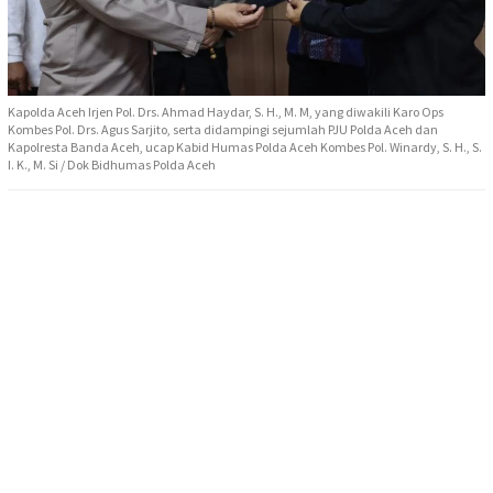
Kapolda Aceh Irjen Pol. Drs. Ahmad Haydar, S. H., M. M, yang diwakili Karo Ops
Kombes Pol. Drs. Agus Sarjito, serta didampingi sejumlah PJU Polda Aceh dan
Kapolresta Banda Aceh, ucap Kabid Humas Polda Aceh Kombes Pol. Winardy, S. H., S.
I. K., M. Si / Dok Bidhumas Polda Aceh