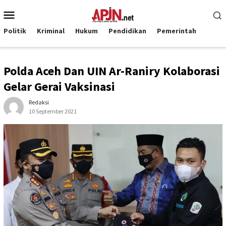
Loncat
Menu
ke
Mobile
konten
Politik
Kriminal
Hukum
Pendidikan
Pemerintah
Polda Aceh Dan UIN Ar-Raniry Kolaborasi
Gelar Gerai Vaksinasi
Redaksi
10 September 2021