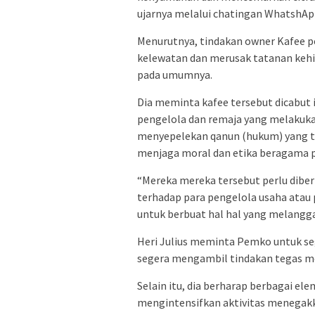
ujarnya melalui chatingan WhatshApp,
Menurutnya, tindakan owner Kafee p
kelewatan dan merusak tatanan kehi
pada umumnya.
Dia meminta kafee tersebut dicabut i
pengelola dan remaja yang melakukan
menyepelekan qanun (hukum) yang te
menjaga moral dan etika beragama
“Mereka mereka tersebut perlu diber
terhadap para pengelola usaha atau 
untuk berbuat hal hal yang melanggar
Heri Julius meminta Pemko untuk se
segera mengambil tindakan tegas men
Selain itu, dia berharap berbagai e
mengintensifkan aktivitas menegakk