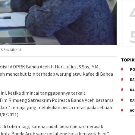
S.Sos, MM/ Ist
TOPIK
si IV DPRK Banda Aceh H Heri Julius, S.Sos, MM,
PO
h mencabut izin terhadap warung atau Kafee di Banda
KA
KA
ni, ketika dimintai tanggapannya terkait
 Tim Rimueng Satreskrim Polresta Banda Aceh bersama
BA
dap 7 remaja yang melakukan pesta miras pada sebuah
AC
9/8/2021).
 di tolerir lagi, karena sudah benar benar merusak
ota Banda Aceh yang notabene kota bersyariah ini,”