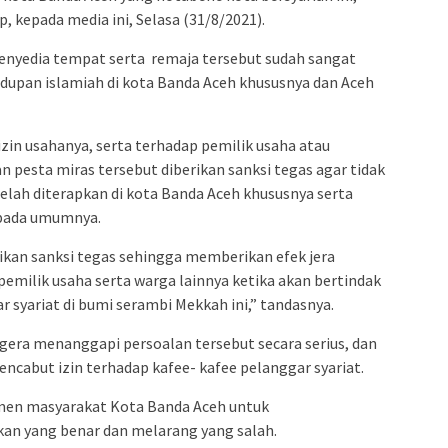
 kepada media ini, Selasa (31/8/2021).
enyedia tempat serta remaja tersebut sudah sangat
dupan islamiah di kota Banda Aceh khususnya dan Aceh
zin usahanya, serta terhadap pemilik usaha atau
 pesta miras tersebut diberikan sanksi tegas agar tidak
lah diterapkan di kota Banda Aceh khususnya serta
 pada umumnya.
ikan sanksi tegas sehingga memberikan efek jera
pemilik usaha serta warga lainnya ketika akan bertindak
 syariat di bumi serambi Mekkah ini,” tandasnya.
gera menanggapi persoalan tersebut secara serius, dan
cabut izin terhadap kafee- kafee pelanggar syariat.
lemen masyarakat Kota Banda Aceh untuk
an yang benar dan melarang yang salah.