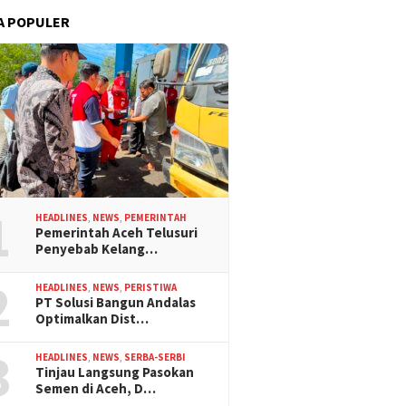
A POPULER
1
HEADLINES
,
NEWS
,
PEMERINTAH
Pemerintah Aceh Telusuri
Penyebab Kelang…
2
HEADLINES
,
NEWS
,
PERISTIWA
PT Solusi Bangun Andalas
Optimalkan Dist…
3
HEADLINES
,
NEWS
,
SERBA-SERBI
Tinjau Langsung Pasokan
Semen di Aceh, D…