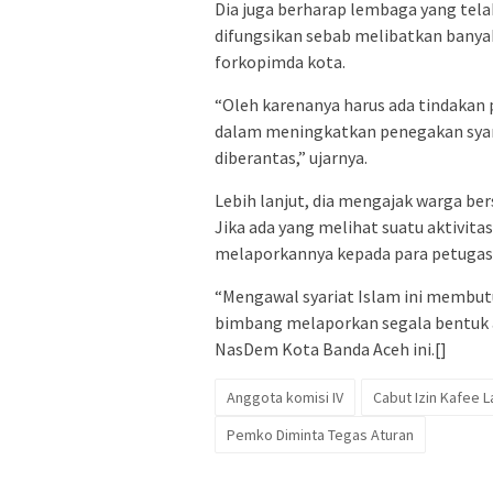
Dia juga berharap lembaga yang tel
difungsikan sebab melibatkan banyak
forkopimda kota.
“Oleh karenanya harus ada tindakan 
dalam meningkatkan penegakan syari
diberantas,” ujarnya.
Lebih lanjut, dia mengajak warga b
Jika ada yang melihat suatu aktivit
melaporkannya kepada para petugas
“Mengawal syariat Islam ini membut
bimbang melaporkan segala bentuk ak
NasDem Kota Banda Aceh ini.[]
Anggota komisi IV
Cabut Izin Kafee L
Pemko Diminta Tegas Aturan