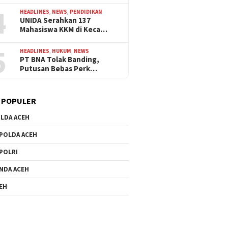
4
HEADLINES
,
NEWS
,
PENDIDIKAN
UNIDA Serahkan 137
Mahasiswa KKM di Keca…
5
HEADLINES
,
HUKUM
,
NEWS
PT BNA Tolak Banding,
Putusan Bebas Perk…
 POPULER
LDA ACEH
POLDA ACEH
POLRI
NDA ACEH
EH