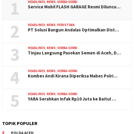
1
HEADLINES
,
NEWS
,
SERBA-SERBI
Service Mobil FLASH GARAGE Resmi Diluncu…
2
HEADLINES
,
NEWS
,
PERISTIWA
PT Solusi Bangun Andalas Optimalkan Dist…
3
HEADLINES
,
NEWS
,
SERBA-SERBI
Tinjau Langsung Pasokan Semen di Aceh, D…
4
HEADLINES
,
NEWS
,
SERBA-SERBI
Kombes Andi Kirana Diperiksa Mabes Polri…
5
HEADLINES
,
NEWS
,
SERBA-SERBI
YARA Serahkan Infak Rp10 Juta ke Baitul …
TOPIK POPULER
POLDA ACEH