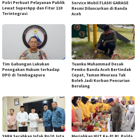
Polri Perkuat Pelayanan Publik
Service Mobil FLASH GARAGE
Lewat SuperApp dan Fitur 110
Resmi Diluncurkan di Banda
Terintegrasi
Aceh
Tim Gabungan Lakukan
Tuanku Muhammad Desak
Penegakan Hukum terhadap
Pemko Banda Aceh Bertindak
DPO di Tembagapura
Cepat, Taman Meuraxa Tak
Boleh Jadi Korban Pencurian
Berulang
YARA Serahkan Infak Rp10 Juta
Meriahkan HUT Ke-81 RI, Polda