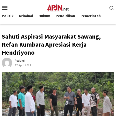
Loncat
Menu
ke
Mobile
konten
Politik
Kriminal
Hukum
Pendidikan
Pemerintah
Sahuti Aspirasi Masyarakat Sawang,
Refan Kumbara Apresiasi Kerja
Hendriyono
Redaksi
12 April 2021