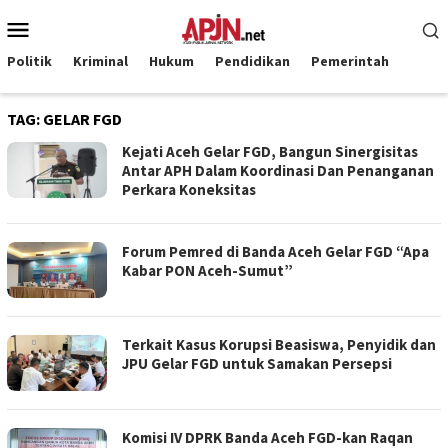
Loncat
Menu
ke
Mobile
konten
Politik
Kriminal
Hukum
Pendidikan
Pemerintah
TAG:
GELAR FGD
Kejati Aceh Gelar FGD, Bangun Sinergisitas
Antar APH Dalam Koordinasi Dan Penanganan
Perkara Koneksitas
Forum Pemred di Banda Aceh Gelar FGD “Apa
Kabar PON Aceh-Sumut”
Terkait Kasus Korupsi Beasiswa, Penyidik dan
JPU Gelar FGD untuk Samakan Persepsi
Komisi IV DPRK Banda Aceh FGD-kan Raqan