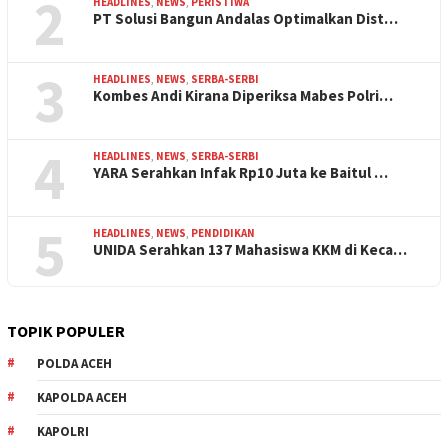
2
HEADLINES
,
NEWS
,
PERISTIWA
PT Solusi Bangun Andalas Optimalkan Dist…
3
HEADLINES
,
NEWS
,
SERBA-SERBI
Kombes Andi Kirana Diperiksa Mabes Polri…
4
HEADLINES
,
NEWS
,
SERBA-SERBI
YARA Serahkan Infak Rp10 Juta ke Baitul …
5
HEADLINES
,
NEWS
,
PENDIDIKAN
UNIDA Serahkan 137 Mahasiswa KKM di Keca…
TOPIK POPULER
POLDA ACEH
KAPOLDA ACEH
KAPOLRI