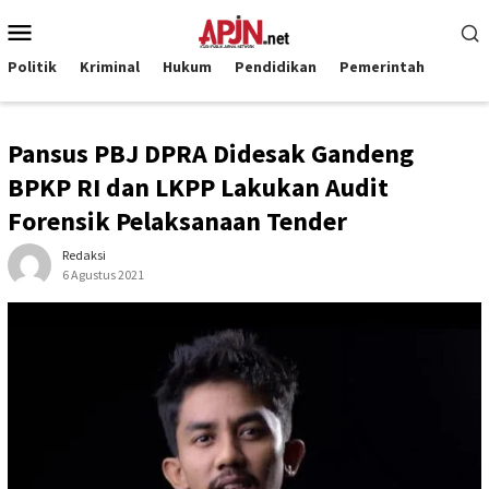
Loncat
Menu
ke
Mobile
konten
Politik
Kriminal
Hukum
Pendidikan
Pemerintah
Pansus PBJ DPRA Didesak Gandeng
BPKP RI dan LKPP Lakukan Audit
Forensik Pelaksanaan Tender
Redaksi
6 Agustus 2021