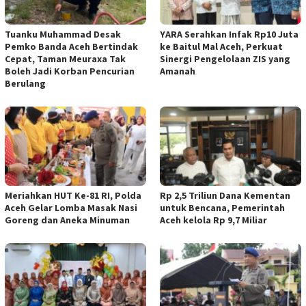
Tuanku Muhammad Desak
YARA Serahkan Infak Rp10 Juta
Pemko Banda Aceh Bertindak
ke Baitul Mal Aceh, Perkuat
Cepat, Taman Meuraxa Tak
Sinergi Pengelolaan ZIS yang
Boleh Jadi Korban Pencurian
Amanah
Berulang
Meriahkan HUT Ke-81 RI, Polda
Rp 2,5 Triliun Dana Kementan
Aceh Gelar Lomba Masak Nasi
untuk Bencana, Pemerintah
Goreng dan Aneka Minuman
Aceh kelola Rp 9,7 Miliar