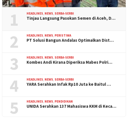
1
HEADLINES
,
NEWS
,
SERBA-SERBI
Tinjau Langsung Pasokan Semen di Aceh, D…
2
HEADLINES
,
NEWS
,
PERISTIWA
PT Solusi Bangun Andalas Optimalkan Dist…
3
HEADLINES
,
NEWS
,
SERBA-SERBI
Kombes Andi Kirana Diperiksa Mabes Polri…
4
HEADLINES
,
NEWS
,
SERBA-SERBI
YARA Serahkan Infak Rp10 Juta ke Baitul …
5
HEADLINES
,
NEWS
,
PENDIDIKAN
UNIDA Serahkan 137 Mahasiswa KKM di Keca…