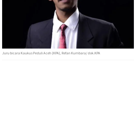
Juru bicara Kaukus Peduli Aceh (KPA), Refan Kumbara/ dok.KPA