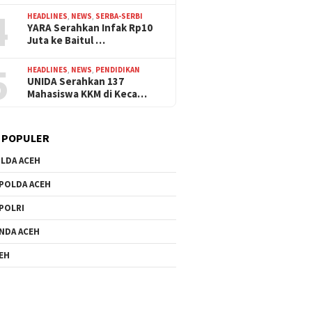
4
HEADLINES
,
NEWS
,
SERBA-SERBI
YARA Serahkan Infak Rp10
Juta ke Baitul …
5
HEADLINES
,
NEWS
,
PENDIDIKAN
UNIDA Serahkan 137
Mahasiswa KKM di Keca…
 POPULER
LDA ACEH
POLDA ACEH
POLRI
NDA ACEH
EH