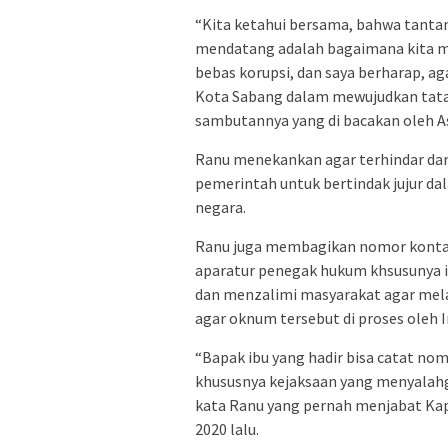
“Kita ketahui bersama, bahwa tant
mendatang adalah bagaimana kita me
bebas korupsi, dan saya berharap, a
Kota Sabang dalam mewujudkan tata 
sambutannya yang di bacakan oleh As
Ranu menekankan agar terhindar dari
pemerintah untuk bertindak jujur da
negara.
Ranu juga membagikan nomor kontak p
aparatur penegak hukum khsusunya 
dan menzalimi masyarakat agar mela
agar oknum tersebut di proses oleh I
“Bapak ibu yang hadir bisa catat no
khususnya kejaksaan yang menyalah
kata Ranu yang pernah menjabat Kap
2020 lalu.