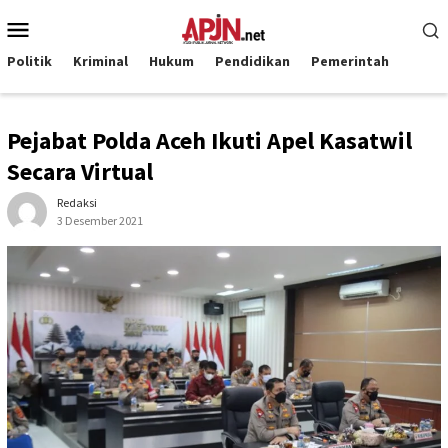
Loncat
Menu
ke
Mobile
konten
Politik
Kriminal
Hukum
Pendidikan
Pemerintah
Pejabat Polda Aceh Ikuti Apel Kasatwil
Secara Virtual
Redaksi
3 Desember 2021