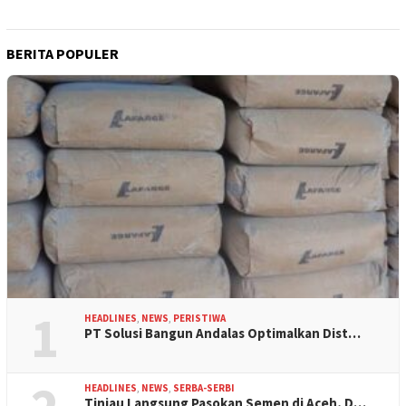
BERITA POPULER
1
HEADLINES
,
NEWS
,
PERISTIWA
PT Solusi Bangun Andalas Optimalkan Dist…
HEADLINES
,
NEWS
,
SERBA-SERBI
Tinjau Langsung Pasokan Semen di Aceh, D…