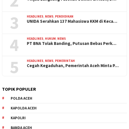
2
3
HEADLINES
,
NEWS
,
PENDIDIKAN
UNIDA Serahkan 137 Mahasiswa KKM di Keca…
4
HEADLINES
,
HUKUM
,
NEWS
PT BNA Tolak Banding, Putusan Bebas Perk…
5
HEADLINES
,
NEWS
,
PEMERINTAH
Cegah Kegaduhan, Pemerintah Aceh Minta P…
TOPIK POPULER
POLDA ACEH
KAPOLDA ACEH
KAPOLRI
BANDA ACEH