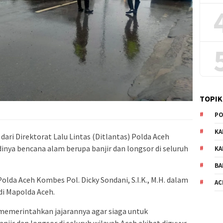
TOPIK
PO
KA
dari Direktorat Lalu Lintas (Ditlantas) Polda Aceh
inya bencana alam berupa banjir dan longsor di seluruh
KA
BA
olda Aceh Kombes Pol. Dicky Sondani, S.I.K., M.H. dalam
AC
di Mapolda Aceh.
 memerintahkan jajarannya agar siaga untuk