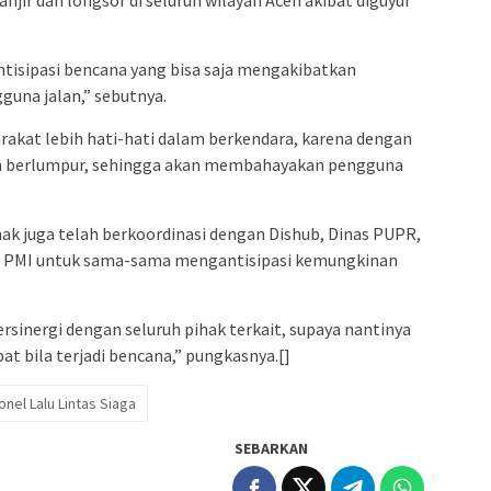
njir dan longsor di seluruh wilayah Aceh akibat diguyur
tisipasi bencana yang bisa saja mengakibatkan
guna jalan,” sebutnya.
rakat lebih hati-hati dalam berkendara, karena dengan
n dan berlumpur, sehingga akan membahayakan pengguna
hak juga telah berkoordinasi dengan Dishub, Dinas PUPR,
an PMI untuk sama-sama mengantisipasi kemungkinan
ersinergi dengan seluruh pihak terkait, supaya nantinya
t bila terjadi bencana,” pungkasnya.[]
nel Lalu Lintas Siaga
SEBARKAN