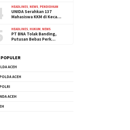
4
HEADLINES
,
NEWS
,
PENDIDIKAN
UNIDA Serahkan 137
Mahasiswa KKM di Keca…
5
HEADLINES
,
HUKUM
,
NEWS
PT BNA Tolak Banding,
Putusan Bebas Perk…
 POPULER
LDA ACEH
POLDA ACEH
POLRI
NDA ACEH
EH