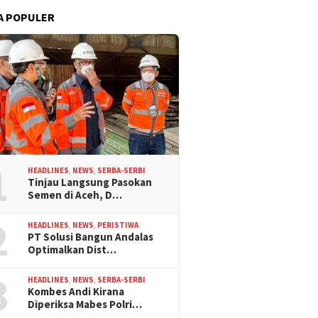
A POPULER
1
HEADLINES
,
NEWS
,
SERBA-SERBI
Tinjau Langsung Pasokan
Semen di Aceh, D…
2
HEADLINES
,
NEWS
,
PERISTIWA
PT Solusi Bangun Andalas
Optimalkan Dist…
3
HEADLINES
,
NEWS
,
SERBA-SERBI
Kombes Andi Kirana
Diperiksa Mabes Polri…