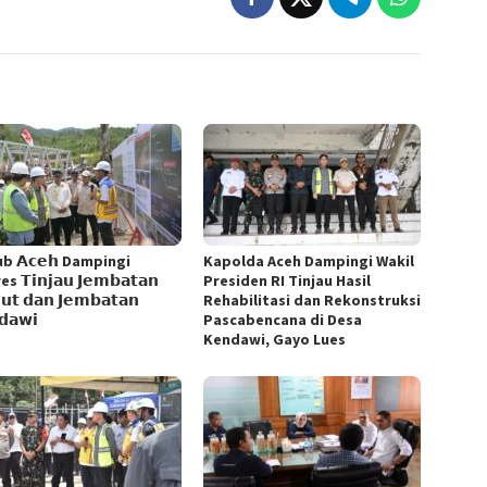
b 𝗔𝗰𝗲𝗵 Dampingi
Kapolda Aceh Dampingi Wakil
 𝗧𝗶𝗻𝗷𝗮𝘂 𝗝𝗲𝗺𝗯𝗮𝘁𝗮𝗻
Presiden RI Tinjau Hasil
𝘂𝘁 𝗱𝗮𝗻 𝗝𝗲𝗺𝗯𝗮𝘁𝗮𝗻
Rehabilitasi dan Rekonstruksi
𝗱𝗮𝘄𝗶
Pascabencana di Desa
Kendawi, Gayo Lues