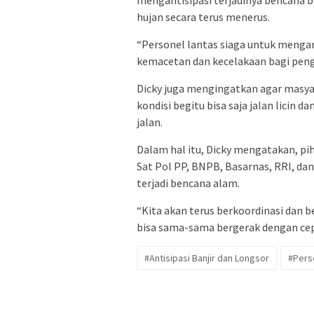
mengantisipasi terjadinya bencana ba
hujan secara terus menerus.
“Personel lantas siaga untuk mengan
kemacetan dan kecelakaan bagi peng
Dicky juga mengingatkan agar masya
kondisi begitu bisa saja jalan lici
jalan.
Dalam hal itu, Dicky mengatakan, pi
Sat Pol PP, BNPB, Basarnas, RRI, d
terjadi bencana alam.
“Kita akan terus berkoordinasi dan b
bisa sama-sama bergerak dengan cepa
#Antisipasi Banjir dan Longsor
#Perso