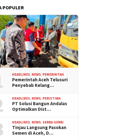
A POPULER
1
HEADLINES
,
NEWS
,
PEMERINTAH
Pemerintah Aceh Telusuri
Penyebab Kelang…
2
HEADLINES
,
NEWS
,
PERISTIWA
PT Solusi Bangun Andalas
Optimalkan Dist…
3
HEADLINES
,
NEWS
,
SERBA-SERBI
Tinjau Langsung Pasokan
Semen di Aceh, D…