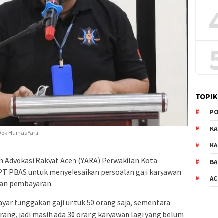
TOPIK
PO
KA
 Dok Humas Yara
KA
n Advokasi Rakyat Aceh (YARA) Perwakilan Kota
BA
T PBAS untuk menyelesaikan persoalan gaji karyawan
AC
kan pembayaran.
ar tunggakan gaji untuk 50 orang saja, sementara
rang, jadi masih ada 30 orang karyawan lagi yang belum