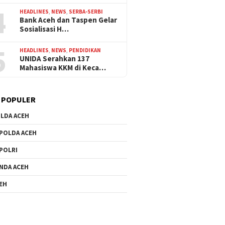
4
HEADLINES
,
NEWS
,
SERBA-SERBI
Bank Aceh dan Taspen Gelar
Sosialisasi H…
5
HEADLINES
,
NEWS
,
PENDIDIKAN
UNIDA Serahkan 137
Mahasiswa KKM di Keca…
 POPULER
LDA ACEH
POLDA ACEH
POLRI
NDA ACEH
EH