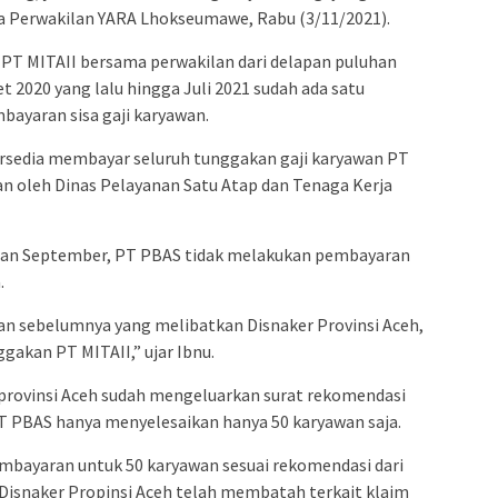
tua Perwakilan YARA Lhokseumawe, Rabu (3/11/2021).
 PT MITAII bersama perwakilan dari delapan puluhan
 2020 yang lalu hingga Juli 2021 sudah ada satu
bayaran sisa gaji karyawan.
rsedia membayar seluruh tunggakan gaji karyawan PT
kan oleh Dinas Pelayanan Satu Atap dan Tenaga Kerja
ulan September, PT PBAS tidak melakukan pembayaran
.
n sebelumnya yang melibatkan Disnaker Provinsi Aceh,
akan PT MITAII,” ujar Ibnu.
provinsi Aceh sudah mengeluarkan surat rekomendasi
 PBAS hanya menyelesaikan hanya 50 karyawan saja.
bayaran untuk 50 karyawan sesuai rekomendasi dari
k Disnaker Propinsi Aceh telah membatah terkait klaim