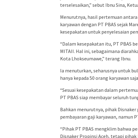
terselesaikan,” sebut Ibnu Sina, Ke
Menurutnya, hasil pertemuan antara
karyawan dengan PT PBAS sejak Maret
kesepakatan untuk penyelesaian pem
“Dalam kesepakatan itu, PT PBAS be
MITAII. Hal ini, sebagaimana diarah
Kota Lhokseumawe,” terang Ibnu.
Ia menuturkan, seharusnya untuk b
hanya kepada 50 orang karyawan saja
“Sesuai kesepakatan dalam pertemua
PT PBAS siap membayar seluruh tungg
Bahkan menurutnya, pihak Disnaker 
pembayaran gaji karyawan, namun PT
“Pihak PT PBAS mengklim bahwa pem
Disnaker Propinsi Aceh, tetapi piha