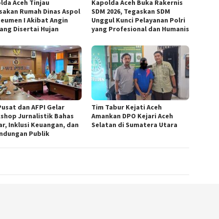
lda Aceh Tinjau
Kapolda Aceh Buka Rakernis
sakan Rumah Dinas Aspol
SDM 2026, Tegaskan SDM
eumen I Akibat Angin
Unggul Kunci Pelayanan Polri
ang Disertai Hujan
yang Profesional dan Humanis
Pusat dan AFPI Gelar
Tim Tabur Kejati Aceh
shop Jurnalistik Bahas
Amankan DPO Kejari Aceh
ar, Inklusi Keuangan, dan
Selatan di Sumatera Utara
indungan Publik