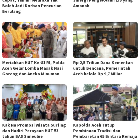
Cepat, Taman Meuraxa Tak
Sinergi Pengelolaan ZIS yang
Boleh Jadi Korban Pencurian
Amanah
Berulang
Meriahkan HUT Ke-81 RI, Polda
Rp 2,5 Triliun Dana Kementan
Aceh Gelar Lomba Masak Nasi
untuk Bencana, Pemerintah
Goreng dan Aneka Minuman
Aceh kelola Rp 9,7 Miliar
Kak Na Promosi Wisata Surfing
Kapolda Aceh Tutup
dan Hadiri Perayaan HUT 53
Pembinaan Tradisi dan
tahun BAS Simeulue
Pembaretan 65 Bintara Remaja