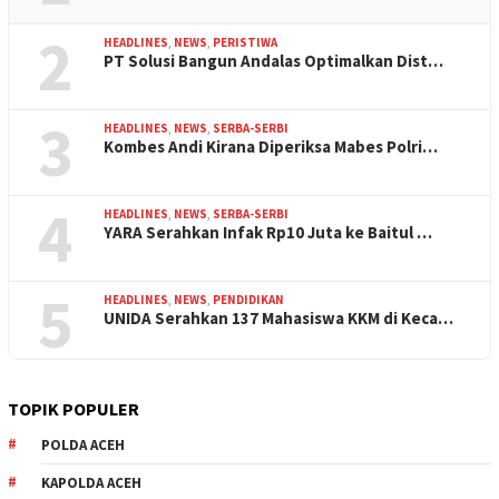
2
HEADLINES
,
NEWS
,
PERISTIWA
PT Solusi Bangun Andalas Optimalkan Dist…
3
HEADLINES
,
NEWS
,
SERBA-SERBI
Kombes Andi Kirana Diperiksa Mabes Polri…
4
HEADLINES
,
NEWS
,
SERBA-SERBI
YARA Serahkan Infak Rp10 Juta ke Baitul …
5
HEADLINES
,
NEWS
,
PENDIDIKAN
UNIDA Serahkan 137 Mahasiswa KKM di Keca…
TOPIK POPULER
POLDA ACEH
KAPOLDA ACEH