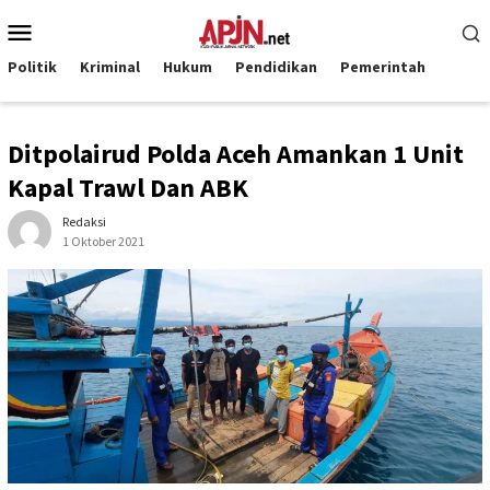
Loncat
Menu
ke
Mobile
konten
Politik
Kriminal
Hukum
Pendidikan
Pemerintah
Ditpolairud Polda Aceh Amankan 1 Unit
Kapal Trawl Dan ABK
Redaksi
1 Oktober 2021