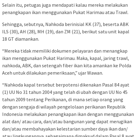
Selain itu, petugas juga mendapati kalau mereka melakukan
penangkapan ikan menggunakan Pukat Harimau atau Trawl.
Sehingga, sebutnya, Nahkoda berinisial KK (37), beserta ABK
ILS (30), AH (28), MH (19), dan ZM (21), berikut satu unit kapal
18 GT diamankan.
“Mereka tidak memiliki dokumen pelayaran dan menangkap
ikan menggunakan Pukat Harimau. Maka, kapal, jaring trawl,
nahkoda, ABK, dan setengah fiber ikan kita amankan ke Polda
Aceh untuk dilakukan pemeriksaan,” ujar Wawan.
“Nahkoda kapal tersebut berpotensi dikenakan Pasal 84 ayat
(1) UU No 31 tahun 2004 yang telah di ubah dengan UU No 45
tahun 2009 tentang Perikanan, di mana setiap orang yang
dengan sengaja di wilayah pengelolaan perikanan Republik
Indonesia melakukan penangkapan ikan dengan menggunakan
alat dan/ atau cara, dan/atau bangunan yang dapat merugikan
dan/atau membahayakan kelestarian sumber daya ikan dan/
atau lingkungannya sebagaimana dimaksud dalam Pasal 8 ayat