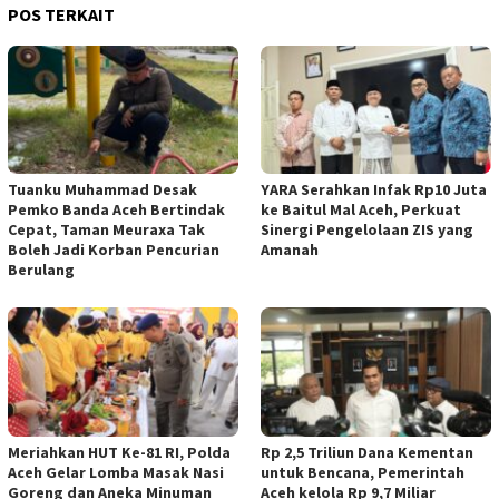
POS TERKAIT
Tuanku Muhammad Desak
YARA Serahkan Infak Rp10 Juta
Pemko Banda Aceh Bertindak
ke Baitul Mal Aceh, Perkuat
Cepat, Taman Meuraxa Tak
Sinergi Pengelolaan ZIS yang
Boleh Jadi Korban Pencurian
Amanah
Berulang
Meriahkan HUT Ke-81 RI, Polda
Rp 2,5 Triliun Dana Kementan
Aceh Gelar Lomba Masak Nasi
untuk Bencana, Pemerintah
Goreng dan Aneka Minuman
Aceh kelola Rp 9,7 Miliar