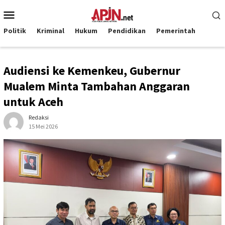
Loncat
Menu
ke
Mobile
konten
Politik
Kriminal
Hukum
Pendidikan
Pemerintah
Audiensi ke Kemenkeu, Gubernur
Mualem Minta Tambahan Anggaran
untuk Aceh
Redaksi
15 Mei 2026