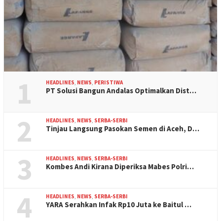
1
HEADLINES
,
NEWS
,
PERISTIWA
PT Solusi Bangun Andalas Optimalkan Dist…
2
HEADLINES
,
NEWS
,
SERBA-SERBI
Tinjau Langsung Pasokan Semen di Aceh, D…
3
HEADLINES
,
NEWS
,
SERBA-SERBI
Kombes Andi Kirana Diperiksa Mabes Polri…
4
HEADLINES
,
NEWS
,
SERBA-SERBI
YARA Serahkan Infak Rp10 Juta ke Baitul …