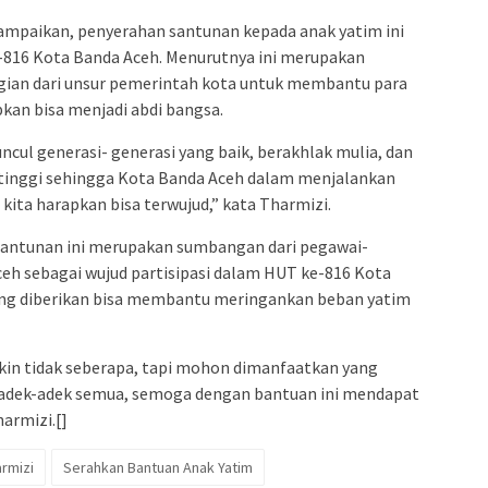
paikan, penyerahan santunan kepada anak yatim ini
816 Kota Banda Aceh. Menurutnya ini merupakan
gian dari unsur pemerintah kota untuk membantu para
kan bisa menjadi abdi bangsa.
cul generasi- generasi yang baik, berakhlak mulia, dan
tinggi sehingga Kota Banda Aceh dalam menjalankan
kita harapkan bisa terwujud,” kata Tharmizi.
 santunan ini merupakan sumbangan dari pegawai-
eh sebagai wujud partisipasi dalam HUT ke-816 Kota
ang diberikan bisa membantu meringankan beban yatim
gkin tidak seberapa, tapi mohon dimanfaatkan yang
 adek-adek semua, semoga dengan bantuan ini mendapat
armizi.[]
rmizi
Serahkan Bantuan Anak Yatim