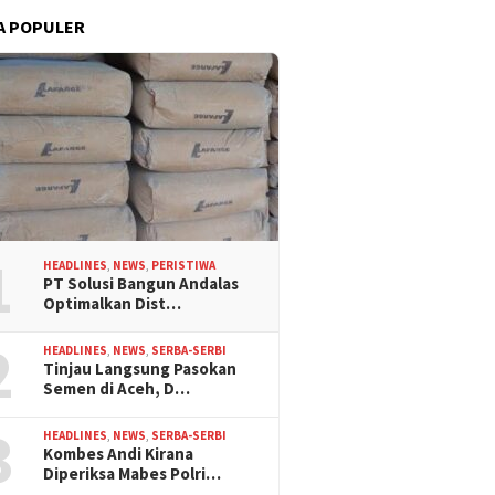
A POPULER
1
HEADLINES
,
NEWS
,
PERISTIWA
PT Solusi Bangun Andalas
Optimalkan Dist…
2
HEADLINES
,
NEWS
,
SERBA-SERBI
Tinjau Langsung Pasokan
Semen di Aceh, D…
3
HEADLINES
,
NEWS
,
SERBA-SERBI
Kombes Andi Kirana
Diperiksa Mabes Polri…