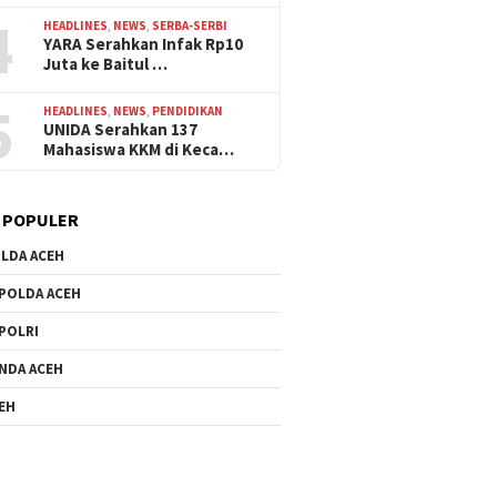
4
HEADLINES
,
NEWS
,
SERBA-SERBI
YARA Serahkan Infak Rp10
Juta ke Baitul …
5
HEADLINES
,
NEWS
,
PENDIDIKAN
UNIDA Serahkan 137
Mahasiswa KKM di Keca…
 POPULER
LDA ACEH
POLDA ACEH
POLRI
NDA ACEH
EH