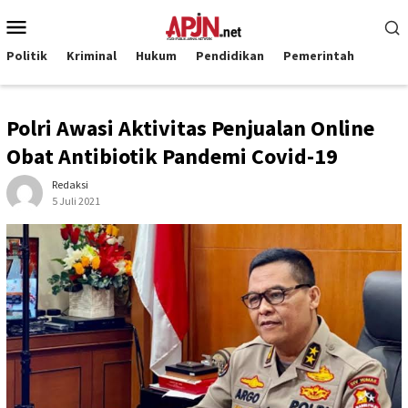
Loncat
Menu
ke
Mobile
konten
Politik
Kriminal
Hukum
Pendidikan
Pemerintah
Polri Awasi Aktivitas Penjualan Online
Obat Antibiotik Pandemi Covid-19
Redaksi
5 Juli 2021