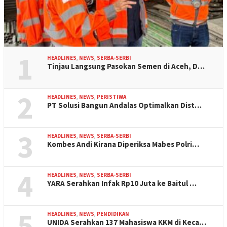
1
HEADLINES
,
NEWS
,
SERBA-SERBI
Tinjau Langsung Pasokan Semen di Aceh, D…
2
HEADLINES
,
NEWS
,
PERISTIWA
PT Solusi Bangun Andalas Optimalkan Dist…
3
HEADLINES
,
NEWS
,
SERBA-SERBI
Kombes Andi Kirana Diperiksa Mabes Polri…
4
HEADLINES
,
NEWS
,
SERBA-SERBI
YARA Serahkan Infak Rp10 Juta ke Baitul …
5
HEADLINES
,
NEWS
,
PENDIDIKAN
UNIDA Serahkan 137 Mahasiswa KKM di Keca…