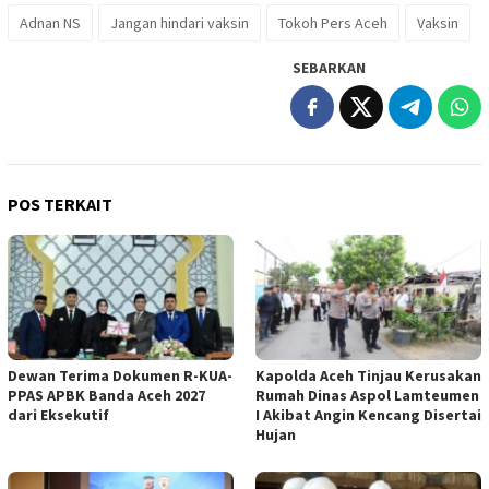
Adnan NS
Jangan hindari vaksin
Tokoh Pers Aceh
Vaksin
SEBARKAN
POS TERKAIT
Dewan Terima Dokumen R-KUA-
Kapolda Aceh Tinjau Kerusakan
PPAS APBK Banda Aceh 2027
Rumah Dinas Aspol Lamteumen
dari Eksekutif
I Akibat Angin Kencang Disertai
Hujan