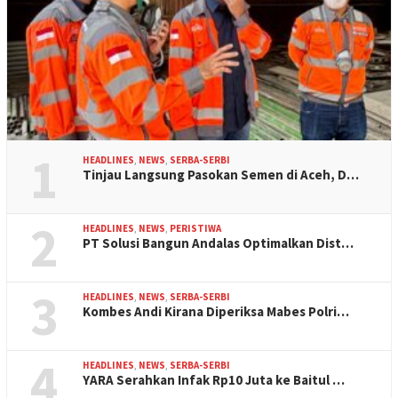
1
HEADLINES
,
NEWS
,
SERBA-SERBI
Tinjau Langsung Pasokan Semen di Aceh, D…
2
HEADLINES
,
NEWS
,
PERISTIWA
PT Solusi Bangun Andalas Optimalkan Dist…
3
HEADLINES
,
NEWS
,
SERBA-SERBI
Kombes Andi Kirana Diperiksa Mabes Polri…
4
HEADLINES
,
NEWS
,
SERBA-SERBI
YARA Serahkan Infak Rp10 Juta ke Baitul …