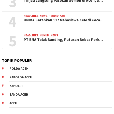
3
Tinjau Langsung Pasokan Semen di Aceh, D…
4
HEADLINES
,
NEWS
,
PENDIDIKAN
UNIDA Serahkan 137 Mahasiswa KKM di Keca…
5
HEADLINES
,
HUKUM
,
NEWS
PT BNA Tolak Banding, Putusan Bebas Perk…
TOPIK POPULER
POLDA ACEH
KAPOLDA ACEH
KAPOLRI
BANDA ACEH
ACEH