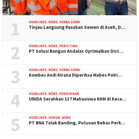
1
HEADLINES
,
NEWS
,
SERBA-SERBI
Tinjau Langsung Pasokan Semen di Aceh, D…
2
HEADLINES
,
NEWS
,
PERISTIWA
PT Solusi Bangun Andalas Optimalkan Dist…
3
HEADLINES
,
NEWS
,
SERBA-SERBI
Kombes Andi Kirana Diperiksa Mabes Polri…
4
HEADLINES
,
NEWS
,
PENDIDIKAN
UNIDA Serahkan 137 Mahasiswa KKM di Keca…
5
HEADLINES
,
HUKUM
,
NEWS
PT BNA Tolak Banding, Putusan Bebas Perk…