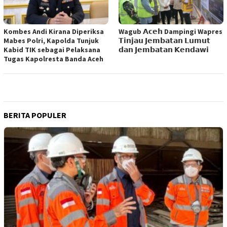
Kombes Andi Kirana Diperiksa
Wagub 𝗔𝗰𝗲𝗵 Dampingi Wapres
Mabes Polri, Kapolda Tunjuk
𝗧𝗶𝗻𝗷𝗮𝘂 𝗝𝗲𝗺𝗯𝗮𝘁𝗮𝗻 𝗟𝘂𝗺𝘂𝘁
Kabid TIK sebagai Pelaksana
𝗱𝗮𝗻 𝗝𝗲𝗺𝗯𝗮𝘁𝗮𝗻 𝗞𝗲𝗻𝗱𝗮𝘄𝗶
Tugas Kapolresta Banda Aceh
BERITA POPULER