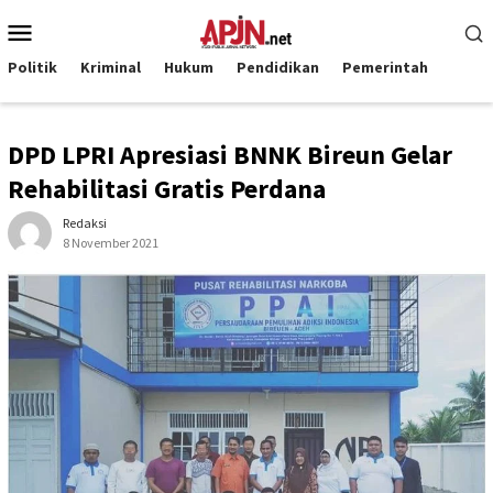
Loncat
Menu
ke
Mobile
konten
Politik
Kriminal
Hukum
Pendidikan
Pemerintah
DPD LPRI Apresiasi BNNK Bireun Gelar
Rehabilitasi Gratis Perdana
Redaksi
8 November 2021