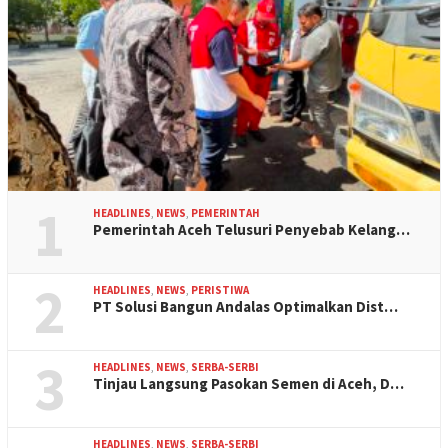
1
HEADLINES
,
NEWS
,
PEMERINTAH
Pemerintah Aceh Telusuri Penyebab Kelang…
2
HEADLINES
,
NEWS
,
PERISTIWA
PT Solusi Bangun Andalas Optimalkan Dist…
3
HEADLINES
,
NEWS
,
SERBA-SERBI
Tinjau Langsung Pasokan Semen di Aceh, D…
HEADLINES
,
NEWS
,
SERBA-SERBI