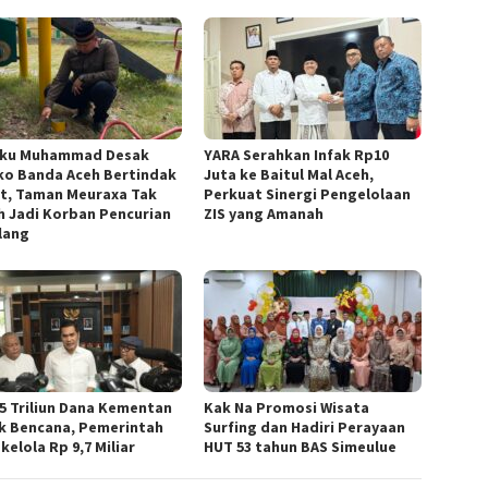
ku Muhammad Desak
YARA Serahkan Infak Rp10
o Banda Aceh Bertindak
Juta ke Baitul Mal Aceh,
t, Taman Meuraxa Tak
Perkuat Sinergi Pengelolaan
h Jadi Korban Pencurian
ZIS yang Amanah
lang
,5 Triliun Dana Kementan
Kak Na Promosi Wisata
k Bencana, Pemerintah
Surfing dan Hadiri Perayaan
kelola Rp 9,7 Miliar
HUT 53 tahun BAS Simeulue