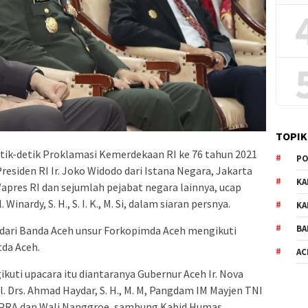
TOPIK
tik-detik Proklamasi Kemerdekaan RI ke 76 tahun 2021
PO
Presiden RI Ir. Joko Widodo dari Istana Negara, Jakarta
KA
 Wapres RI dan sejumlah pejabat negara lainnya, ucap
ardy, S. H., S. I. K., M. Si, dalam siaran persnya.
KA
BA
 dari Banda Aceh unsur Forkopimda Aceh mengikuti
tda Aceh.
AC
uti upacara itu diantaranya Gubernur Aceh Ir. Nova
ol. Drs. Ahmad Haydar, S. H., M. M, Pangdam IM Mayjen TNI
DPRA dan Wali Nanggroe, sambung Kabid Humas.