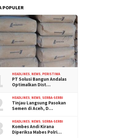
A POPULER
1
HEADLINES
,
NEWS
,
PERISTIWA
PT Solusi Bangun Andalas
Optimalkan Dist…
2
HEADLINES
,
NEWS
,
SERBA-SERBI
Tinjau Langsung Pasokan
Semen di Aceh, D…
3
HEADLINES
,
NEWS
,
SERBA-SERBI
Kombes Andi Kirana
Diperiksa Mabes Polri…