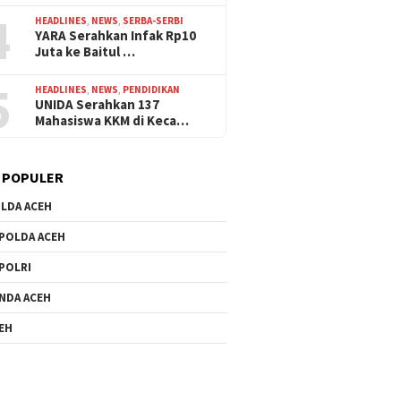
4
HEADLINES
,
NEWS
,
SERBA-SERBI
YARA Serahkan Infak Rp10
Juta ke Baitul …
5
HEADLINES
,
NEWS
,
PENDIDIKAN
UNIDA Serahkan 137
Mahasiswa KKM di Keca…
 POPULER
LDA ACEH
POLDA ACEH
POLRI
NDA ACEH
EH