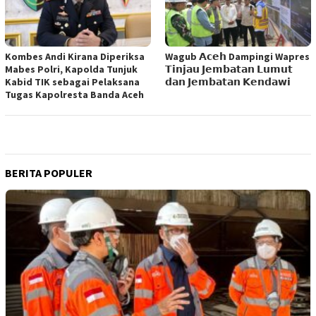
Kombes Andi Kirana Diperiksa
Wagub 𝗔𝗰𝗲𝗵 Dampingi Wapres
Mabes Polri, Kapolda Tunjuk
𝗧𝗶𝗻𝗷𝗮𝘂 𝗝𝗲𝗺𝗯𝗮𝘁𝗮𝗻 𝗟𝘂𝗺𝘂𝘁
Kabid TIK sebagai Pelaksana
𝗱𝗮𝗻 𝗝𝗲𝗺𝗯𝗮𝘁𝗮𝗻 𝗞𝗲𝗻𝗱𝗮𝘄𝗶
Tugas Kapolresta Banda Aceh
BERITA POPULER