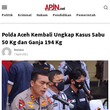
Loncat
Menu
ke
Mobile
konten
Politik
Kriminal
Hukum
Pendidikan
Pemerintah
Polda Aceh Kembali Ungkap Kasus Sabu
50 Kg dan Ganja 194 Kg
Redaksi
7 April 2021