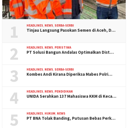
1
HEADLINES
,
NEWS
,
SERBA-SERBI
Tinjau Langsung Pasokan Semen di Aceh, D…
2
HEADLINES
,
NEWS
,
PERISTIWA
PT Solusi Bangun Andalas Optimalkan Dist…
3
HEADLINES
,
NEWS
,
SERBA-SERBI
Kombes Andi Kirana Diperiksa Mabes Polri…
4
HEADLINES
,
NEWS
,
PENDIDIKAN
UNIDA Serahkan 137 Mahasiswa KKM di Keca…
5
HEADLINES
,
HUKUM
,
NEWS
PT BNA Tolak Banding, Putusan Bebas Perk…